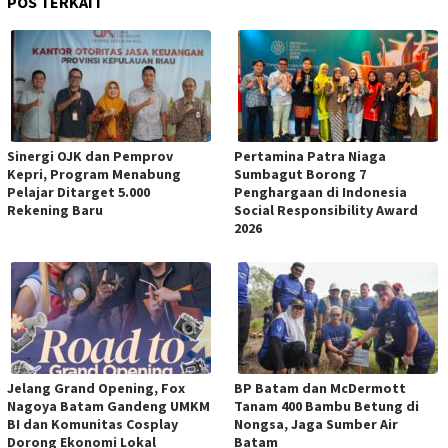
POS TERKAIT
Sinergi OJK dan Pemprov
Pertamina Patra Niaga
Kepri, Program Menabung
Sumbagut Borong 7
Pelajar Ditarget 5.000
Penghargaan di Indonesia
Rekening Baru
Social Responsibility Award
2026
Jelang Grand Opening, Fox
BP Batam dan McDermott
Nagoya Batam Gandeng UMKM
Tanam 400 Bambu Betung di
BI dan Komunitas Cosplay
Nongsa, Jaga Sumber Air
Dorong Ekonomi Lokal
Batam