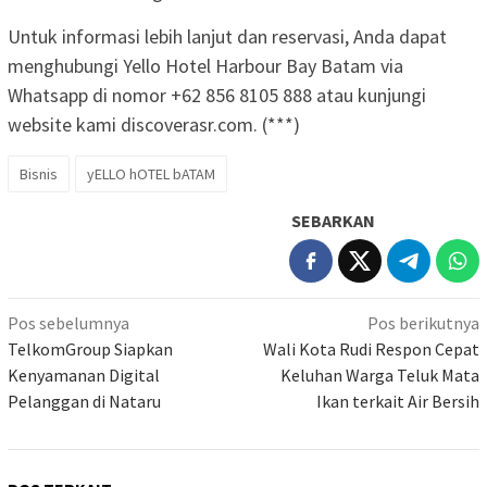
Untuk informasi lebih lanjut dan reservasi, Anda dapat
menghubungi Yello Hotel Harbour Bay Batam via
Whatsapp di nomor +62 856 8105 888 atau kunjungi
website kami discoverasr.com. (***)
Bisnis
yELLO hOTEL bATAM
SEBARKAN
Navigasi
Pos sebelumnya
Pos berikutnya
pos
TelkomGroup Siapkan
Wali Kota Rudi Respon Cepat
Kenyamanan Digital
Keluhan Warga Teluk Mata
Pelanggan di Nataru
Ikan terkait Air Bersih