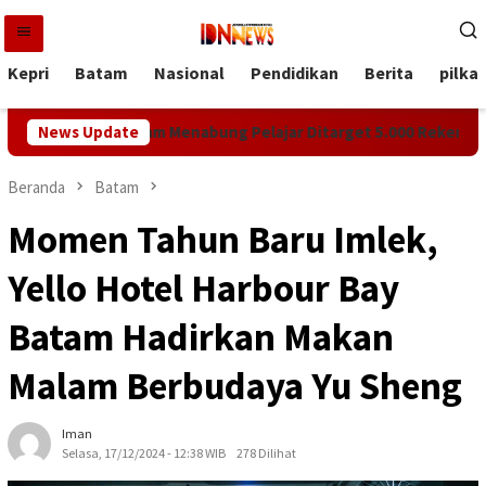
Loncat
ke
konten
Kepri
Batam
Nasional
Pendidikan
Berita
pilka
Kepri, Program Menabung Pelajar Ditarget 5.000 Rekening Baru
News Update
Beranda
Batam
Momen Tahun Baru Imlek,
Yello Hotel Harbour Bay
Batam Hadirkan Makan
Malam Berbudaya Yu Sheng
Iman
Selasa, 17/12/2024 - 12:38 WIB
278 Dilihat