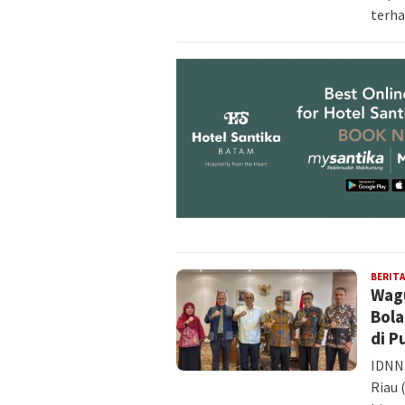
terha
BERITA
Wagu
Bola
di P
IDNN
Riau 