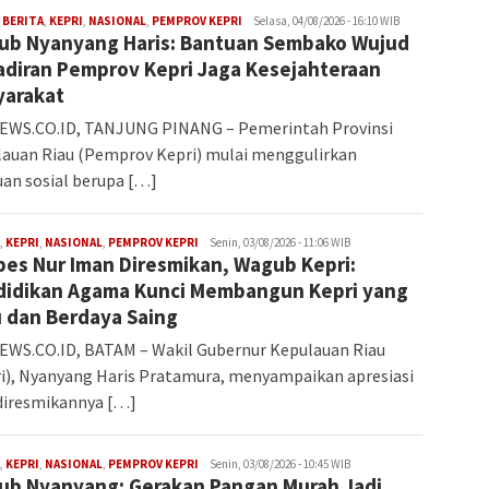
Iman
,
BERITA
,
KEPRI
,
NASIONAL
,
PEMPROV KEPRI
Selasa, 04/08/2026 - 16:10 WIB
ub Nyanyang Haris: Bantuan Sembako Wujud
diran Pemprov Kepri Jaga Kesejahteraan
yarakat
EWS.CO.ID, TANJUNG PINANG – Pemerintah Provinsi
auan Riau (Pemprov Kepri) mulai menggulirkan
an sosial berupa […]
Iman
,
KEPRI
,
NASIONAL
,
PEMPROV KEPRI
Senin, 03/08/2026 - 11:06 WIB
es Nur Iman Diresmikan, Wagub Kepri:
didikan Agama Kunci Membangun Kepri yang
 dan Berdaya Saing
WS.CO.ID, BATAM – Wakil Gubernur Kepulauan Riau
i), Nyanyang Haris Pratamura, menyampaikan apresiasi
diresmikannya […]
Iman
,
KEPRI
,
NASIONAL
,
PEMPROV KEPRI
Senin, 03/08/2026 - 10:45 WIB
b Nyanyang: Gerakan Pangan Murah Jadi