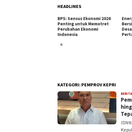
HEADLINES
BPS: Sensus Ekonomi 2026
Ener
Penting untuk Memotret
Bers
Perubahan Ekonomi
Desa
Indonesia
Pert
«
 Batam dan McDermott
am 400 Bambu Betung di
gsa, Jaga Sumber Air
tam
KATEGORI:
PEMPROV KEPRI
BERITA
Pem
hing
Tepa
IDNN
Kepu