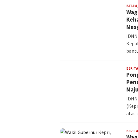
BATAM
Wag
Keha
Mas
IDNN
Kepul
bantu
BERITA
Ponp
Pen
Maju
IDNNE
(Kepr
atas 
BERITA
Wagu