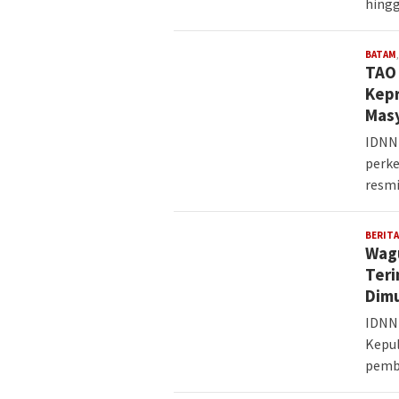
hingg
BATAM
TAO
Kepr
Mas
IDNNE
perke
resm
BERITA
Wagu
Teri
Dimu
IDNN
Kepul
pemb