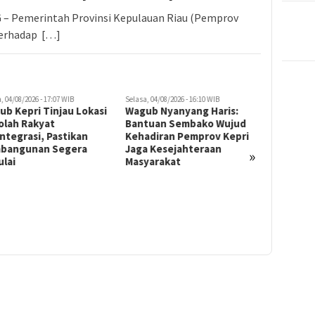
 Pemerintah Provinsi Kepulauan Riau (Pemprov
erhadap […]
, 04/08/2026 - 17:07 WIB
Selasa, 04/08/2026 - 16:10 WIB
Senin, 03/08/
b Kepri Tinjau Lokasi
Wagub Nyanyang Haris:
Ponpes 
olah Rakyat
Bantuan Sembako Wujud
Diresmik
ntegrasi, Pastikan
Kehadiran Pemprov Kepri
Pendidik
bangunan Segera
Jaga Kesejahteraan
Membang
»
lai
Masyarakat
Maju dan