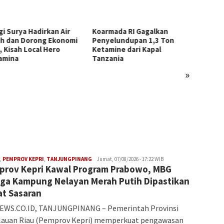
gi Surya Hadirkan Air
Koarmada RI Gagalkan
BP Ba
ih dan Dorong Ekonomi
Penyelundupan 1,3 Ton
Litera
, Kisah Local Hero
Ketamine dari Kapal
Genera
amina
Tanzania
»
INDAH
,
PEMPROV KEPRI
,
TANJUNGPINANG
Jumat, 07/08/2026 - 17:22 WIB
prov Kepri Kawal Program Prabowo, MBG
ga Kampung Nelayan Merah Putih Dipastikan
t Sasaran
EWS.CO.ID, TANJUNGPINANG – Pemerintah Provinsi
lauan Riau (Pemprov Kepri) memperkuat pengawasan