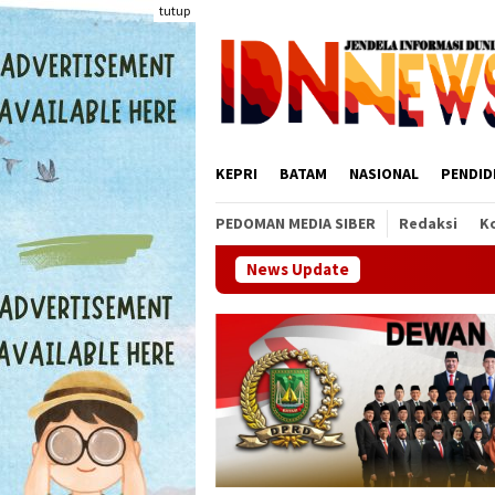
Loncat
tutup
ke
konten
KEPRI
BATAM
NASIONAL
PENDID
PEDOMAN MEDIA SIBER
Redaksi
K
News Update
BP Batam dan 