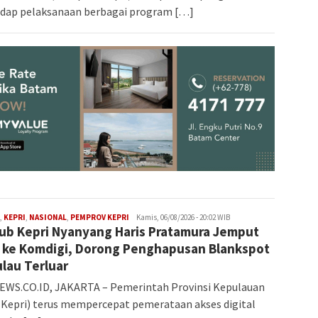
dap pelaksanaan berbagai program […]
Iman
,
KEPRI
,
NASIONAL
,
PEMPROV KEPRI
Kamis, 06/08/2026 - 20:02 WIB
b Kepri Nyanyang Haris Pratamura Jemput
 ke Komdigi, Dorong Penghapusan Blankspot
ulau Terluar
EWS.CO.ID, JAKARTA – Pemerintah Provinsi Kepulauan
(Kepri) terus mempercepat pemerataan akses digital