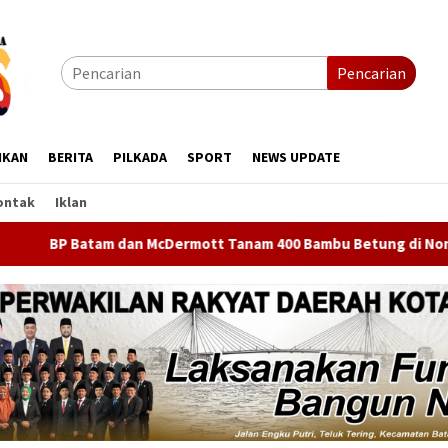
Pencarian
IKAN
BERITA
PILKADA
SPORT
NEWS UPDATE
ontak
Iklan
McDermott Tanam 400 Bambu Betung di Nongsa, Jaga Sumber Air