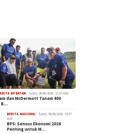
ERITA
,
BP BATAM
Sabtu, 08/08/2026 - 11:07 WIB
tam dan McDermott Tanam 400
 B…
BERITA
,
NASIONAL
Sabtu, 08/08/2026 - 10:47
WIB
BPS: Sensus Ekonomi 2026
Penting untuk M…