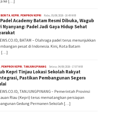
a ke […]
Iman
,
BERITA
,
KEPRI
,
PEMPROV KEPRI
Rabu, 05/08/2026 - 18:49 WIB
 Padel Academy Batam Resmi Dibuka, Wagub
i Nyanyang: Padel Jadi Gaya Hidup Sehat
yarakat
WS.CO.ID, BATAM – Olahraga padel terus menunjukkan
mbangan pesat di Indonesia. Kini, Kota Batam
i […]
INDAH
,
PEMPROV KEPRI
,
TANJUNGPINANG
Selasa, 04/08/2026 - 17:07 WIB
b Kepri Tinjau Lokasi Sekolah Rakyat
ntegrasi, Pastikan Pembangunan Segera
lai
EWS.CO.ID, TANJUNGPINANG – Pemerintah Provinsi
auan Riau (Kepri) terus mematangkan persiapan
angunan Gedung Permanen Sekolah […]