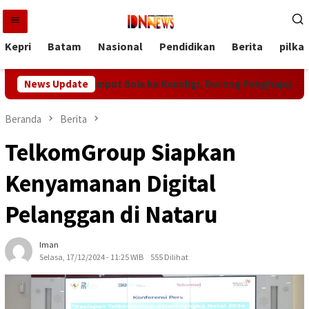
Loncat
ke
konten
Kepri
Batam
Nasional
Pendidikan
Berita
pilka
Pratamura Jemput Bola ke Komdigi, Dorong Penghapusan Blanksp
News Update
Beranda
Berita
TelkomGroup Siapkan
Kenyamanan Digital
Pelanggan di Nataru
Iman
Selasa, 17/12/2024 - 11:25 WIB
555 Dilihat