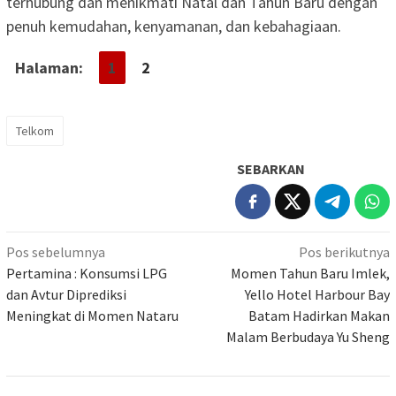
terhubung dan menikmati Natal dan Tahun Baru dengan
penuh kemudahan, kenyamanan, dan kebahagiaan.
Halaman:
1
2
Telkom
SEBARKAN
Navigasi
Pos sebelumnya
Pos berikutnya
pos
Pertamina : Konsumsi LPG
Momen Tahun Baru Imlek,
dan Avtur Diprediksi
Yello Hotel Harbour Bay
Meningkat di Momen Nataru
Batam Hadirkan Makan
Malam Berbudaya Yu Sheng