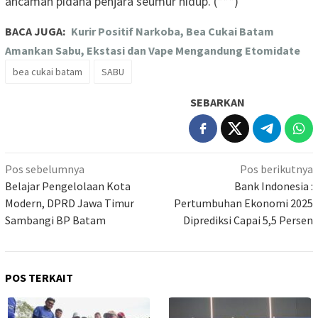
ancaman pidana penjara seumur hidup. (***)
BACA JUGA:
Kurir Positif Narkoba, Bea Cukai Batam
Amankan Sabu, Ekstasi dan Vape Mengandung Etomidate
bea cukai batam
SABU
SEBARKAN
Navigasi
Pos sebelumnya
Pos berikutnya
pos
Belajar Pengelolaan Kota
Bank Indonesia :
Modern, DPRD Jawa Timur
Pertumbuhan Ekonomi 2025
Sambangi BP Batam
Diprediksi Capai 5,5 Persen
POS TERKAIT