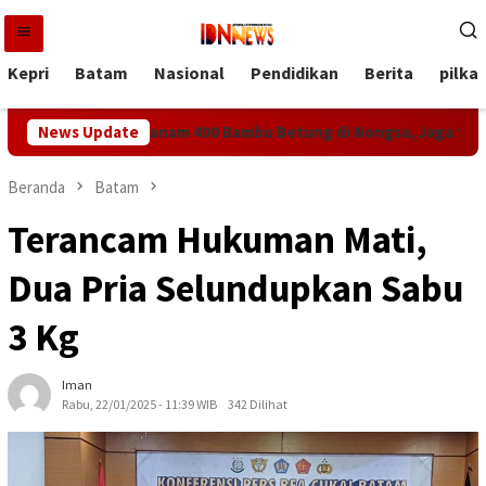
Loncat
ke
konten
Kepri
Batam
Nasional
Pendidikan
Berita
pilka
 McDermott Tanam 400 Bambu Betung di Nongsa, Jaga Sumber A
News Update
Beranda
Batam
Terancam Hukuman Mati,
Dua Pria Selundupkan Sabu
3 Kg
Iman
Rabu, 22/01/2025 - 11:39 WIB
342 Dilihat