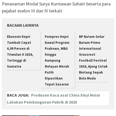
Penanaman Modal Surya Kurniawan Suhairi beserta para
pejabat eselon III dan IV terkait.
BACAAN LAINNYA
Ekonomi Kepri
Pemprov Kepri
BP Batam Gelar
Tumbuh Cepat
Kawal Program
Batam Prime
6,99 Persen di
Prabowo, MBG
International
Triwulan II 2026,
hingga
Grassroot
Tertinggi di
Kampung
Football Festival
Sumatra
Nelayan Merah
2026, Ajang Cetak
Putih
Bintang Sepak
Dipastikan
Bola Muda
Tepat Sasaran
BACA JUGA:
Produsen Kaca asal China Xinyi Mulai
Lakukan Pembangunan Pabrik di 2025