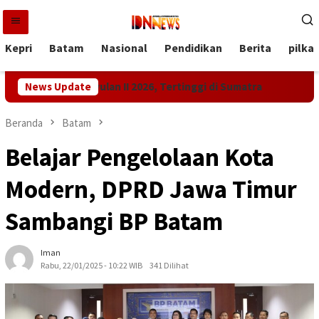
Loncat
ke
konten
Kepri
Batam
Nasional
Pendidikan
Berita
pilka
en di Triwulan II 2026, Tertinggi di Sumatra
News Update
Pemprov Ke
Beranda
Batam
Belajar Pengelolaan Kota
Modern, DPRD Jawa Timur
Sambangi BP Batam
Iman
Rabu, 22/01/2025 - 10:22 WIB
341 Dilihat