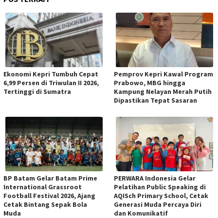
Ekonomi Kepri Tumbuh Cepat
Pemprov Kepri Kawal Program
6,99 Persen di Triwulan II 2026,
Prabowo, MBG hingga
Tertinggi di Sumatra
Kampung Nelayan Merah Putih
Dipastikan Tepat Sasaran
BP Batam Gelar Batam Prime
PERWARA Indonesia Gelar
International Grassroot
Pelatihan Public Speaking di
Football Festival 2026, Ajang
AQISch Primary School, Cetak
Cetak Bintang Sepak Bola
Generasi Muda Percaya Diri
Muda
dan Komunikatif