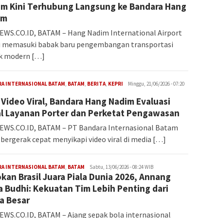
m Kini Terhubung Langsung ke Bandara Hang
im
WS.CO.ID, BATAM – Hang Nadim International Airport
i memasuki babak baru pengembangan transportasi
ik modern […]
Iman
RA INTERNASIONAL BATAM
,
BATAM
,
BERITA
,
KEPRI
Minggu, 21/06/2026 - 07:20
 Video Viral, Bandara Hang Nadim Evaluasi
l Layanan Porter dan Perketat Pengawasan
EWS.CO.ID, BATAM – PT Bandara Internasional Batam
 bergerak cepat menyikapi video viral di media […]
Iman
RA INTERNASIONAL BATAM
,
BATAM
Sabtu, 13/06/2026 - 08:24 WIB
kan Brasil Juara Piala Dunia 2026, Annang
a Budhi: Kekuatan Tim Lebih Penting dari
a Besar
WS.CO.ID, BATAM – Ajang sepak bola internasional