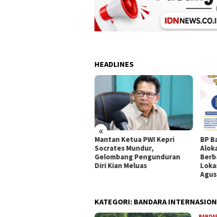
HEADLINES
«
Mantan Ketua PWI Kepri
BP B
ub Kepri Nyanyang Haris
Socrates Mundur,
Alok
tamura Jemput Bola ke
Gelombang Pengunduran
Berba
digi, Dorong
Diri Kian Meluas
Loka
ghapusan Blankspot di
Agus
au Terluar
KATEGORI:
BANDARA INTERNASION
BANDA