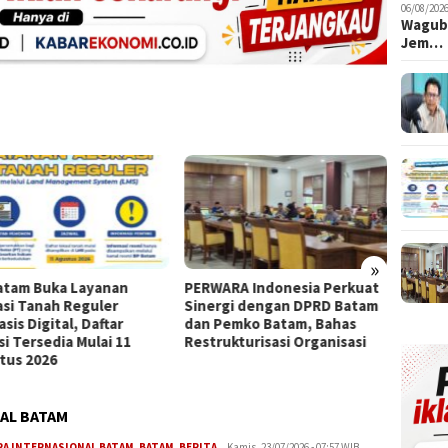
06/08/2026
Wagub 
Jem…
»
atam Buka Layanan
PERWARA Indonesia Perkuat
OJK: A
asi Tanah Reguler
Sinergi dengan DPRD Batam
Syaria
sis Digital, Daftar
dan Pemko Batam, Bahas
Triliu
si Tersedia Mulai 11
Restrukturisasi Organisasi
Sepan
tus 2026
AL BATAM
Iman
RA INTERNASIONAL BATAM
,
BATAM
,
BERITA
Kamis, 23/07/2026 - 07:57 WIB