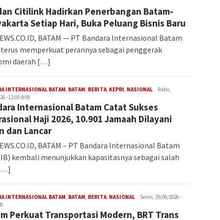
dan Citilink Hadirkan Penerbangan Batam-
akarta Setiap Hari, Buka Peluang Bisnis Baru
EWS.CO.ID, BATAM — PT Bandara Internasional Batam
 terus memperkuat perannya sebagai penggerak
omi daerah […]
Iman
RA INTERNASIONAL BATAM
,
BATAM
,
BERITA
,
KEPRI
,
NASIONAL
Rabu,
26 - 12:05 WIB
ara Internasional Batam Catat Sukses
asional Haji 2026, 10.901 Jamaah Dilayani
n dan Lancar
EWS.CO.ID, BATAM – PT Bandara Internasional Batam
IB) kembali menunjukkan kapasitasnya sebagai salah
[…]
Iman
RA INTERNASIONAL BATAM
,
BATAM
,
BERITA
,
NASIONAL
Senin, 29/06/2026 -
IB
m Perkuat Transportasi Modern, BRT Trans