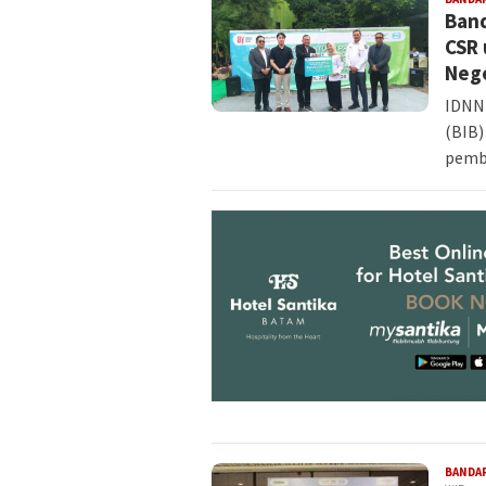
Band
CSR 
Neg
IDNN
(BIB
pemb
BANDA