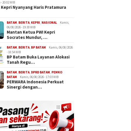
 - 20:02 WIB
Kepri Nyanyang Haris Pratamura
BATAM
,
BERITA
,
KEPRI
,
NASIONAL
Kamis,
06/08/2026 - 19:30 WIB
Mantan Ketua PWI Kepri
Socrates Mundur, …
BATAM
,
BERITA
,
BP BATAM
Kamis, 06/08/2026
- 18:54 WIB
BP Batam Buka Layanan Alokasi
Tanah Regu…
BATAM
,
BERITA
,
DPRD BATAM
,
PEMKO
BATAM
Kamis, 06/08/2026 - 17:03 WIB
PERWARA Indonesia Perkuat
set Industri Keuangan
Mantan 
Wagub Kepri Nyanyang Haris
Sinergi dengan…
h Tembus Rp3.131
Socrate
Pratamura Jemput Bola ke
n pada 2025, Tertinggi
Gelomb
Komdigi, Dorong
jang Sejarah
Diri Kia
Penghapusan Blankspot di
Pulau Terluar