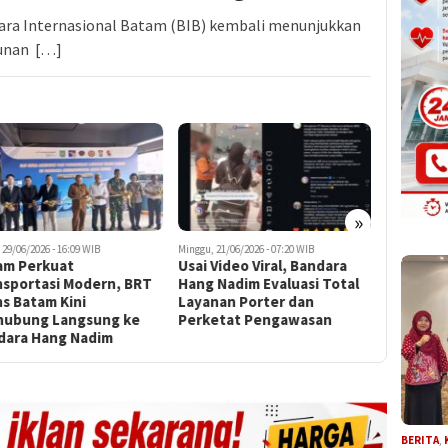
ra Internasional Batam (BIB) kembali menunjukkan
unan […]
»
 29/06/2026 - 16:09 WIB
Minggu, 21/06/2026 - 07:20 WIB
Sabtu, 13/06/
am Perkuat
Usai Video Viral, Bandara
Jagokan B
nsportasi Modern, BRT
Hang Nadim Evaluasi Total
Dunia 20
s Batam Kini
Layanan Porter dan
Budhi: K
hubung Langsung ke
Perketat Pengawasan
Penting 
dara Hang Nadim
BERITA
,