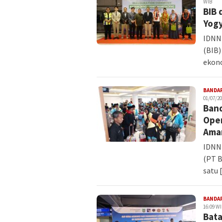
WIB
BIB 
Yogy
IDNN
(BIB)
ekon
BANDA
01/07/20
Band
Oper
Ama
IDNN
(PT B
satu 
BANDA
16:09 W
Bata