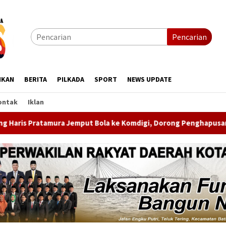
Pencarian
IKAN
BERITA
PILKADA
SPORT
NEWS UPDATE
ontak
Iklan
e Komdigi, Dorong Penghapusan Blankspot di Pulau Terluar