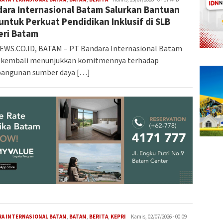
ara Internasional Batam Salurkan Bantuan
untuk Perkuat Pendidikan Inklusif di SLB
eri Batam
EWS.CO.ID, BATAM – PT Bandara Internasional Batam
) kembali menunjukkan komitmennya terhadap
angunan sumber daya […]
Iman
RA INTERNASIONAL BATAM
,
BATAM
,
BERITA
,
KEPRI
Kamis, 02/07/2026 - 00:09