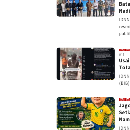
Bata
Nad
IDNNE
resm
publ
BANDA
WIB
Usai
Tota
IDNN
(BIB)
BANDA
Jago
Seti
Nam
IDNNE