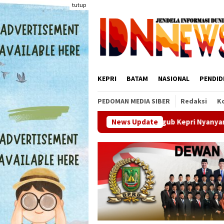
Loncat
tutup
ke
konten
KEPRI
BATAM
NASIONAL
PENDID
PEDOMAN MEDIA SIBER
Redaksi
K
Wagub Kepri Nyanyang Haris Pratamura Jemput Bola k
News Update