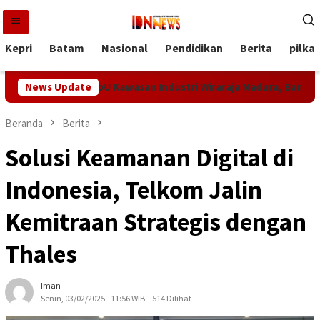
Loncat
ke
konten
Kepri
Batam
Nasional
Pendidikan
Berita
pilka
kok Teken MoU Kawasan Industri Wiraraja Madura, Bangkalan Siap
News Update
Beranda
Berita
Solusi Keamanan Digital di
Indonesia, Telkom Jalin
Kemitraan Strategis dengan
Thales
Iman
Senin, 03/02/2025 - 11:56 WIB
514 Dilihat