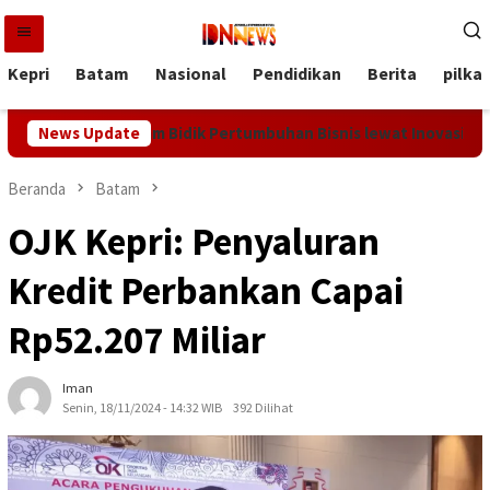
Loncat
ke
konten
Kepri
Batam
Nasional
Pendidikan
Berita
pilka
ur Bay Batam Bidik Pertumbuhan Bisnis lewat Inovasi dan Prom
News Update
Beranda
Batam
OJK Kepri: Penyaluran
Kredit Perbankan Capai
Rp52.207 Miliar
Iman
Senin, 18/11/2024 - 14:32 WIB
392 Dilihat