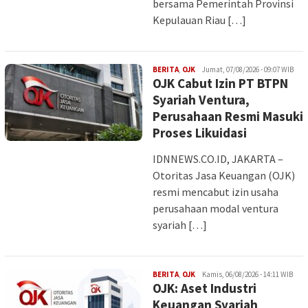
bersama Pemerintah Provinsi
Kepulauan Riau […]
INDAH
BERITA
,
OJK
Jumat, 07/08/2026 - 09:07 WIB
OJK Cabut Izin PT BTPN
Syariah Ventura,
Perusahaan Resmi Masuki
Proses Likuidasi
IDNNEWS.CO.ID, JAKARTA –
Otoritas Jasa Keuangan (OJK)
resmi mencabut izin usaha
perusahaan modal ventura
syariah […]
INDAH
BERITA
,
OJK
Kamis, 06/08/2026 - 14:11 WIB
OJK: Aset Industri
Keuangan Syariah