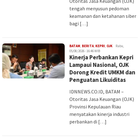
Otoritas Jasa Keuangan (OJK)
tengah menyusun pedoman
keamanan dan ketahanan siber
bagi […]
INDAH
BATAM
,
BERITA
,
KEPRI
,
OJK
Rabu,
05/08/2026 - 16:46 WIB
Kinerja Perbankan Kepri
Lampaui Nasional, OJK
Dorong Kredit UMKM dan
Penguatan Likuiditas
IDNNEWS.CO.ID, BATAM –
Otoritas Jasa Keuangan (OJK)
Provinsi Kepulauan Riau
menyatakan kinerja industri
perbankan di […]