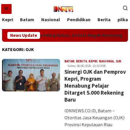
Loncat
ke
konten
Kepri
Batam
Nasional
Pendidikan
Berita
pilka
insi di Indonesia Paling Rukun, Ini Kata Wagub Nyanyang
News Update
KATEGORI:
OJK
Iman
BATAM
,
BERITA
,
KEPRI
,
NASIONAL
,
OJK
Sabtu, 08/08/2026 - 21:52 WIB
Sinergi OJK dan Pemprov
Kepri, Program
Menabung Pelajar
Ditarget 5.000 Rekening
Baru
IDNNEWS.CO.ID, Batam –
Otoritas Jasa Keuangan (OJK)
Provinsi Kepulauan Riau