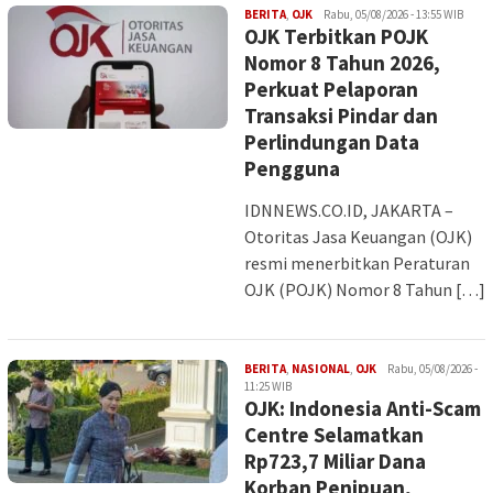
INDAH
BERITA
,
OJK
Rabu, 05/08/2026 - 13:55 WIB
OJK Terbitkan POJK
Nomor 8 Tahun 2026,
Perkuat Pelaporan
Transaksi Pindar dan
Perlindungan Data
Pengguna
IDNNEWS.CO.ID, JAKARTA –
Otoritas Jasa Keuangan (OJK)
resmi menerbitkan Peraturan
OJK (POJK) Nomor 8 Tahun […]
INDAH
BERITA
,
NASIONAL
,
OJK
Rabu, 05/08/2026 -
11:25 WIB
OJK: Indonesia Anti-Scam
Centre Selamatkan
Rp723,7 Miliar Dana
Korban Penipuan,