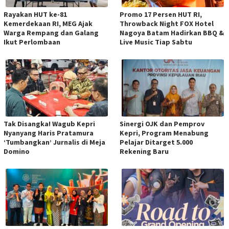
Rayakan HUT ke-81
Promo 17 Persen HUT RI,
Kemerdekaan RI, MEG Ajak
Throwback Night FOX Hotel
Warga Rempang dan Galang
Nagoya Batam Hadirkan BBQ &
Ikut Perlombaan
Live Music Tiap Sabtu
Tak Disangka! Wagub Kepri
Sinergi OJK dan Pemprov
Nyanyang Haris Pratamura
Kepri, Program Menabung
‘Tumbangkan’ Jurnalis di Meja
Pelajar Ditarget 5.000
Domino
Rekening Baru