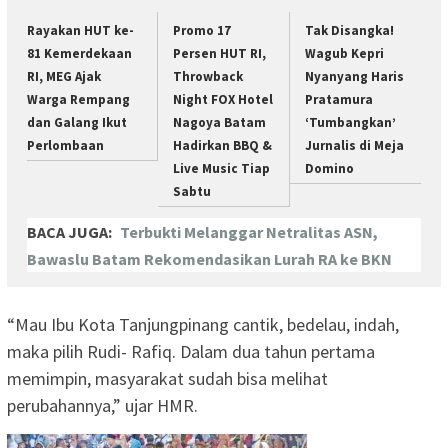
Rayakan HUT ke-
Promo 17
Tak Disangka!
81 Kemerdekaan
Persen HUT RI,
Wagub Kepri
RI, MEG Ajak
Throwback
Nyanyang Haris
Warga Rempang
Night FOX Hotel
Pratamura
dan Galang Ikut
Nagoya Batam
‘Tumbangkan’
Perlombaan
Hadirkan BBQ &
Jurnalis di Meja
Live Music Tiap
Domino
Sabtu
BACA JUGA:
Terbukti Melanggar Netralitas ASN,
Bawaslu Batam Rekomendasikan Lurah RA ke BKN
“Mau Ibu Kota Tanjungpinang cantik, bedelau, indah,
maka pilih Rudi- Rafiq. Dalam dua tahun pertama
memimpin, masyarakat sudah bisa melihat
perubahannya,” ujar HMR.