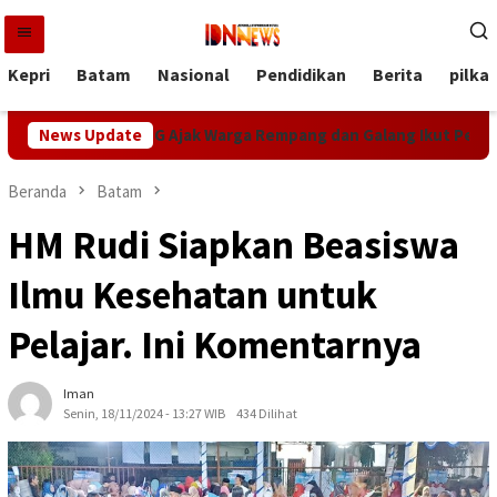
Loncat
ke
konten
Kepri
Batam
Nasional
Pendidikan
Berita
pilka
kaan RI, MEG Ajak Warga Rempang dan Galang Ikut Perlombaan
News Update
Beranda
Batam
HM Rudi Siapkan Beasiswa
Ilmu Kesehatan untuk
Pelajar. Ini Komentarnya
Iman
Senin, 18/11/2024 - 13:27 WIB
434 Dilihat