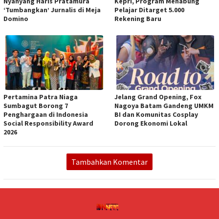
Nyanyang Haris Pratamura
Kepri, Program Menabung
‘Tumbangkan’ Jurnalis di Meja
Pelajar Ditarget 5.000
Domino
Rekening Baru
Pertamina Patra Niaga
Jelang Grand Opening, Fox
Sumbagut Borong 7
Nagoya Batam Gandeng UMKM
Penghargaan di Indonesia
BI dan Komunitas Cosplay
Social Responsibility Award
Dorong Ekonomi Lokal
2026
Tambahkan Komentar