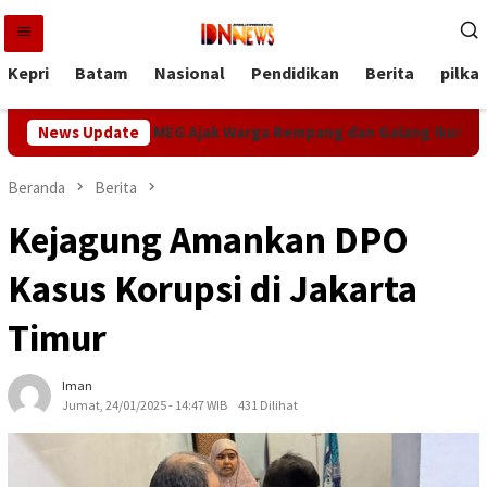
Loncat
ke
konten
Kepri
Batam
Nasional
Pendidikan
Berita
pilka
erdekaan RI, MEG Ajak Warga Rempang dan Galang Ikut Perlomb
News Update
Beranda
Berita
Kejagung Amankan DPO
Kasus Korupsi di Jakarta
Timur
Iman
Jumat, 24/01/2025 - 14:47 WIB
431 Dilihat