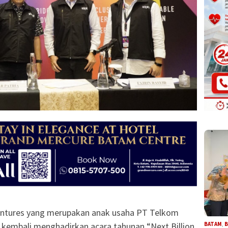
entures yang merupakan anak usaha PT Telkom
BATAM
,
B
 kembali menghadirkan acara tahunan “Next Billion