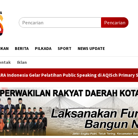
Pencarian
IKAN
BERITA
PILKADA
SPORT
NEWS UPDATE
ontak
Iklan
ic Speaking di AQISch Primary School, Cetak Generasi Muda Perc