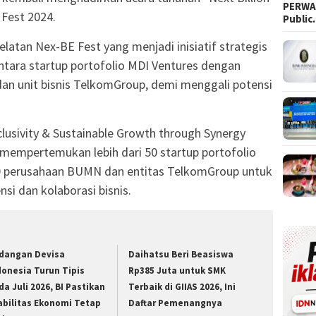
PERWAR
Fest 2024.
Publi
elatan Nex-BE Fest yang menjadi inisiatif strategis
ntara startup portofolio MDI Ventures dengan
dan unit bisnis TelkomGroup, demi menggali potensi
clusivity & Sustainable Growth through Synergy
 mempertemukan lebih dari 50 startup portofolio
50 perusahaan BUMN dan entitas TelkomGroup untuk
si dan kolaborasi bisnis.
dangan Devisa
Daihatsu Beri Beasiswa
donesia Turun Tipis
Rp385 Juta untuk SMK
da Juli 2026, BI Pastikan
Terbaik di GIIAS 2026, Ini
abilitas Ekonomi Tetap
Daftar Pemenangnya