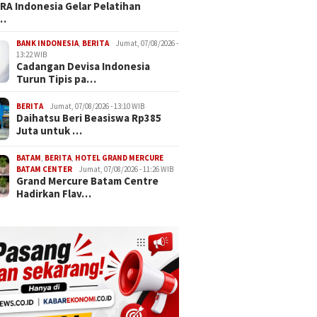
A Indonesia Gelar Pelatihan
c…
BANK INDONESIA
,
BERITA
Jumat, 07/08/2026 -
13:22 WIB
Cadangan Devisa Indonesia
Turun Tipis pa…
BERITA
Jumat, 07/08/2026 - 13:10 WIB
Daihatsu Beri Beasiswa Rp385
Juta untuk …
BATAM
,
BERITA
,
HOTEL GRAND MERCURE
BATAM CENTER
Jumat, 07/08/2026 - 11:26 WIB
Grand Mercure Batam Centre
Hadirkan Flav…