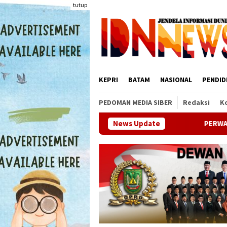
Loncat
tutup
ke
konten
KEPRI
BATAM
NASIONAL
PENDID
PEDOMAN MEDIA SIBER
Redaksi
K
PERWARA Indonesia Gelar Pelatihan Publ
News Update