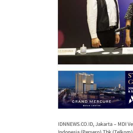
IDNNEWS.CO.ID, Jakarta – MDI V
Indonesia (Persero) Tbk (Telkom)