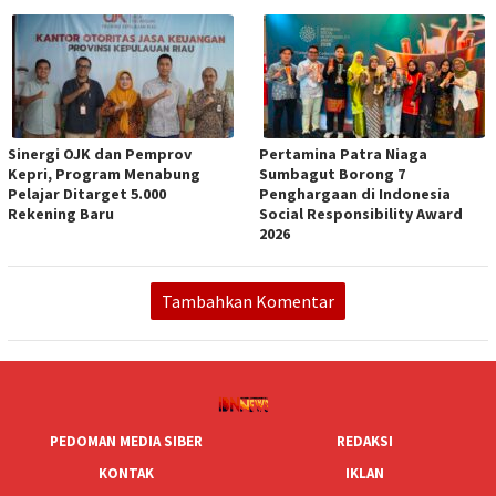
Sinergi OJK dan Pemprov
Pertamina Patra Niaga
Kepri, Program Menabung
Sumbagut Borong 7
Pelajar Ditarget 5.000
Penghargaan di Indonesia
Rekening Baru
Social Responsibility Award
2026
Tambahkan Komentar
PEDOMAN MEDIA SIBER
REDAKSI
KONTAK
IKLAN