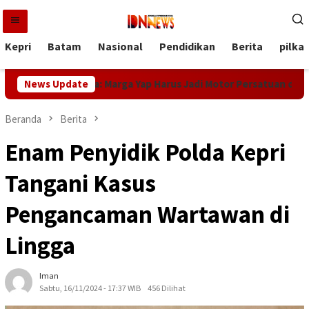
Loncat
ke
konten
Kepri
Batam
Nasional
Pendidikan
Berita
pilka
is Pratamura: Marga Yap Harus Jadi Motor Persatuan di Batam
News Update
Beranda
Berita
Enam Penyidik Polda Kepri
Tangani Kasus
Pengancaman Wartawan di
Lingga
Iman
Sabtu, 16/11/2024 - 17:37 WIB
456 Dilihat