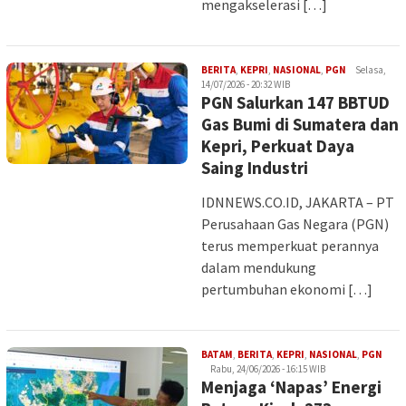
mengakselerasi […]
Iman
BERITA
,
KEPRI
,
NASIONAL
,
PGN
Selasa,
14/07/2026 - 20:32 WIB
PGN Salurkan 147 BBTUD
Gas Bumi di Sumatera dan
Kepri, Perkuat Daya
Saing Industri
IDNNEWS.CO.ID, JAKARTA – PT
Perusahaan Gas Negara (PGN)
terus memperkuat perannya
dalam mendukung
pertumbuhan ekonomi […]
Iman
BATAM
,
BERITA
,
KEPRI
,
NASIONAL
,
PGN
Rabu, 24/06/2026 - 16:15 WIB
Menjaga ‘Napas’ Energi