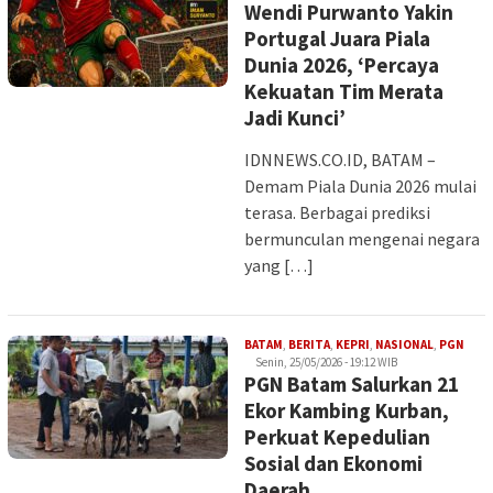
Wendi Purwanto Yakin
Portugal Juara Piala
Dunia 2026, ‘Percaya
Kekuatan Tim Merata
Jadi Kunci’
IDNNEWS.CO.ID, BATAM –
Demam Piala Dunia 2026 mulai
terasa. Berbagai prediksi
bermunculan mengenai negara
yang […]
Iman
BATAM
,
BERITA
,
KEPRI
,
NASIONAL
,
PGN
Senin, 25/05/2026 - 19:12 WIB
PGN Batam Salurkan 21
Ekor Kambing Kurban,
Perkuat Kepedulian
Sosial dan Ekonomi
Daerah