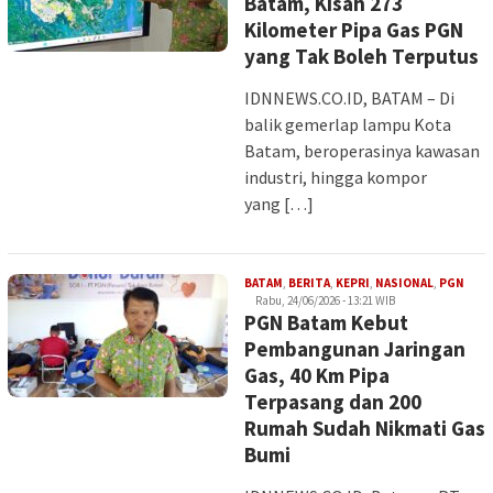
Batam, Kisah 273
Kilometer Pipa Gas PGN
yang Tak Boleh Terputus
IDNNEWS.CO.ID, BATAM – Di
balik gemerlap lampu Kota
Batam, beroperasinya kawasan
industri, hingga kompor
yang […]
Iman
BATAM
,
BERITA
,
KEPRI
,
NASIONAL
,
PGN
Rabu, 24/06/2026 - 13:21 WIB
PGN Batam Kebut
Pembangunan Jaringan
Gas, 40 Km Pipa
Terpasang dan 200
Rumah Sudah Nikmati Gas
Bumi