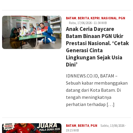
Iman
BATAM
,
BERITA
,
KEPRI
,
NASIONAL
,
PGN
Rabu, 17/06/2026 - 11:34 WIB
Anak Ceria Daycare
Batam Binaan PGN Ukir
Prestasi Nasional. ‘Cetak
Generasi Cinta
Lingkungan Sejak Usia
Dini’
IDNNEWS.CO.ID, BATAM –
Sebuah kabar membanggakan
datang dari Kota Batam. Di
tengah meningkatnya
perhatian terhadap […]
Iman
BATAM
,
BERITA
,
PGN
Sabtu, 13/06/2026 -
19:15 WIB