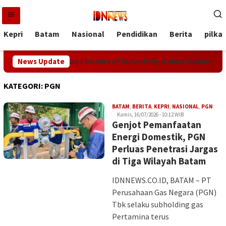
Loncat
ke
konten
Kepri
Batam
Nasional
Pendidikan
Berita
pilka
Centre Hadirkan Flavours of Nusantara, Promo Kuliner Spesial 
News Update
KATEGORI:
PGN
Iman
BATAM
,
BERITA
,
KEPRI
,
NASIONAL
,
PGN
Kamis, 16/07/2026 - 10:12 WIB
Genjot Pemanfaatan
Energi Domestik, PGN
Perluas Penetrasi Jargas
di Tiga Wilayah Batam
IDNNEWS.CO.ID, BATAM – PT
Perusahaan Gas Negara (PGN)
Tbk selaku subholding gas
Pertamina terus