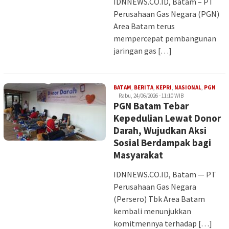
IDNNEWS.CO.ID, Batam – PT
Perusahaan Gas Negara (PGN)
Area Batam terus
mempercepat pembangunan
jaringan gas […]
Iman
BATAM
,
BERITA
,
KEPRI
,
NASIONAL
,
PGN
Rabu, 24/06/2026 - 11:10 WIB
PGN Batam Tebar
Kepedulian Lewat Donor
Darah, Wujudkan Aksi
Sosial Berdampak bagi
Masyarakat
IDNNEWS.CO.ID, Batam — PT
Perusahaan Gas Negara
(Persero) Tbk Area Batam
kembali menunjukkan
komitmennya terhadap […]