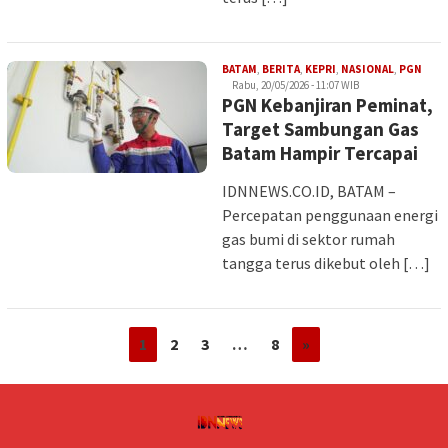
Iman
BATAM
,
BERITA
,
KEPRI
,
NASIONAL
,
PGN
Rabu, 20/05/2026 - 11:07 WIB
PGN Kebanjiran Peminat,
Target Sambungan Gas
Batam Hampir Tercapai
IDNNEWS.CO.ID, BATAM –
Percepatan penggunaan energi
gas bumi di sektor rumah
tangga terus dikebut oleh […]
1
2
3
…
8
»