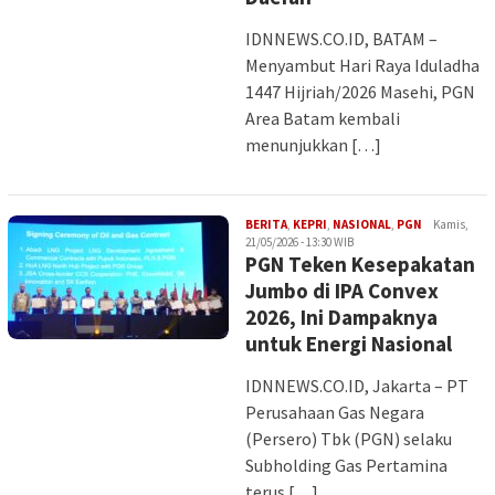
IDNNEWS.CO.ID, BATAM –
Menyambut Hari Raya Iduladha
1447 Hijriah/2026 Masehi, PGN
Area Batam kembali
menunjukkan […]
Iman
BERITA
,
KEPRI
,
NASIONAL
,
PGN
Kamis,
21/05/2026 - 13:30 WIB
PGN Teken Kesepakatan
Jumbo di IPA Convex
2026, Ini Dampaknya
untuk Energi Nasional
IDNNEWS.CO.ID, Jakarta – PT
Perusahaan Gas Negara
(Persero) Tbk (PGN) selaku
Subholding Gas Pertamina
terus […]