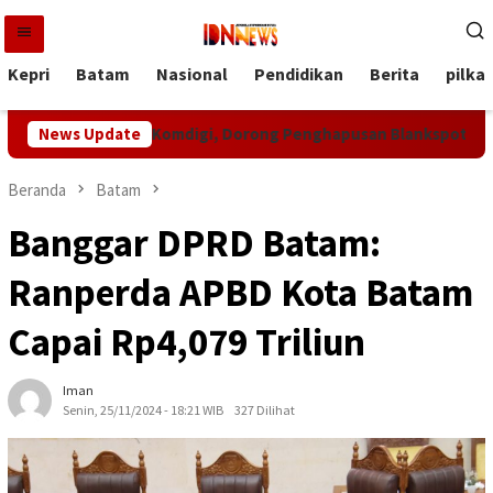
Loncat
ke
konten
Kepri
Batam
Nasional
Pendidikan
Berita
pilka
t Bola ke Komdigi, Dorong Penghapusan Blankspot di Pulau Terl
News Update
Beranda
Batam
Banggar DPRD Batam:
Ranperda APBD Kota Batam
Capai Rp4,079 Triliun
Iman
Senin, 25/11/2024 - 18:21 WIB
327 Dilihat