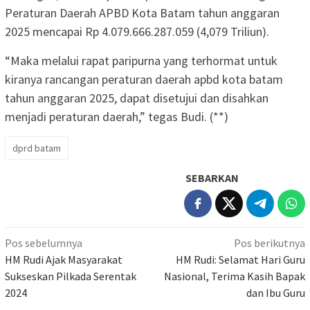
Peraturan Daerah APBD Kota Batam tahun anggaran
2025 mencapai Rp 4.079.666.287.059 (4,079 Triliun).
“Maka melalui rapat paripurna yang terhormat untuk
kiranya rancangan peraturan daerah apbd kota batam
tahun anggaran 2025, dapat disetujui dan disahkan
menjadi peraturan daerah,” tegas Budi. (**)
dprd batam
SEBARKAN
Navigasi
Pos sebelumnya
Pos berikutnya
pos
HM Rudi Ajak Masyarakat
HM Rudi: Selamat Hari Guru
Sukseskan Pilkada Serentak
Nasional, Terima Kasih Bapak
2024
dan Ibu Guru