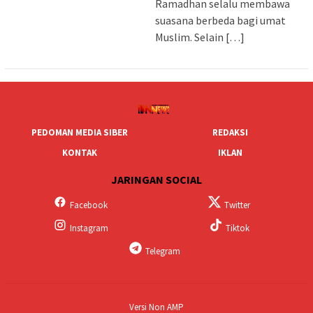
Ramadhan selalu membawa
suasana berbeda bagi umat
Muslim. Selain […]
PEDOMAN MEDIA SIBER
REDAKSI
KONTAK
IKLAN
JARINGAN SOCIAL
Facebook
Twitter
Instagram
Tiktok
Telegram
Versi Non AMP