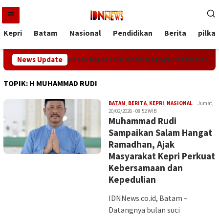
Loncat
ke
konten
Kepri
Batam
Nasional
Pendidikan
Berita
pilka
rsen HUT RI, Throwback Night FOX Hotel Nagoya Batam Hadirkan
News Update
TOPIK:
H MUHAMMAD RUDI
Iman
BATAM
,
BERITA
,
KEPRI
,
NASIONAL
Jumat,
20/02/2026 - 08:52 WIB
Muhammad Rudi
Sampaikan Salam Hangat
Ramadhan, Ajak
Masyarakat Kepri Perkuat
Kebersamaan dan
Kepedulian
IDNNews.co.id, Batam –
Datangnya bulan suci