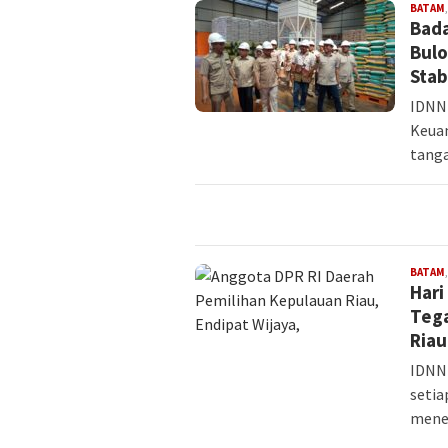
BATAM
Bada
Bulo
Stab
IDNN
Keua
tang
BATAM
Hari
Tega
Riau
IDNNE
seti
mene