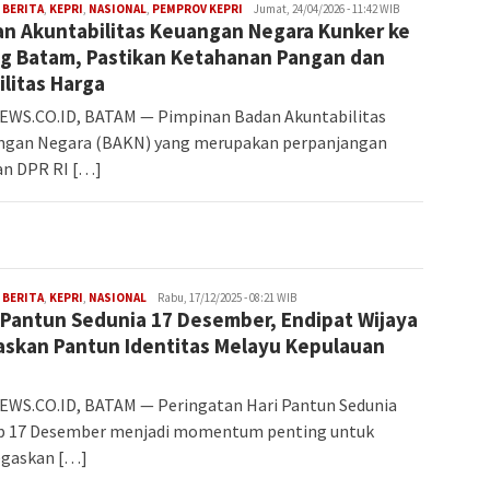
Iman
,
BERITA
,
KEPRI
,
NASIONAL
,
PEMPROV KEPRI
Jumat, 24/04/2026 - 11:42 WIB
n Akuntabilitas Keuangan Negara Kunker ke
g Batam, Pastikan Ketahanan Pangan dan
ilitas Harga
EWS.CO.ID, BATAM — Pimpinan Badan Akuntabilitas
ngan Negara (BAKN) yang merupakan perpanjangan
an DPR RI […]
Iman
,
BERITA
,
KEPRI
,
NASIONAL
Rabu, 17/12/2025 - 08:21 WIB
 Pantun Sedunia 17 Desember, Endipat Wijaya
skan Pantun Identitas Melayu Kepulauan
WS.CO.ID, BATAM — Peringatan Hari Pantun Sedunia
ap 17 Desember menjadi momentum penting untuk
gaskan […]