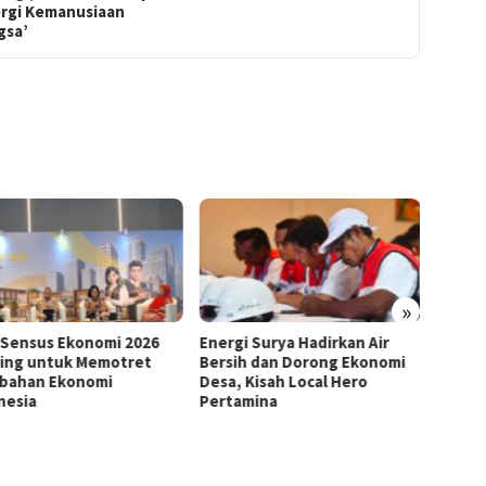
ergi Kemanusiaan
gsa’
»
gi Surya Hadirkan Air
Koarmada RI Gagalkan
BP Ba
ih dan Dorong Ekonomi
Penyelundupan 1,3 Ton
Litera
, Kisah Local Hero
Ketamine dari Kapal
Genera
amina
Tanzania