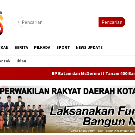
Pencarian
IKAN
BERITA
PILKADA
SPORT
NEWS UPDATE
ontak
Iklan
BP Batam dan McDermott Tanam 400 Bambu Betung