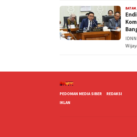
BATAM
Endi
Komd
Ban
IDNNE
Wijay
PEDOMAN MEDIA SIBER
REDAKSI
IKLAN