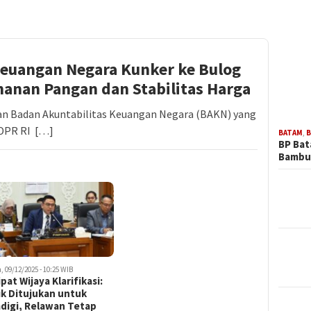
Keuangan Negara Kunker ke Bulog
anan Pangan dan Stabilitas Harga
n Badan Akuntabilitas Keuangan Negara (BAKN) yang
DPR RI […]
BATAM
,
B
BP Ba
Bambu
, 09/12/2025 - 10:25 WIB
pat Wijaya Klarifikasi:
ik Ditujukan untuk
digi, Relawan Tetap