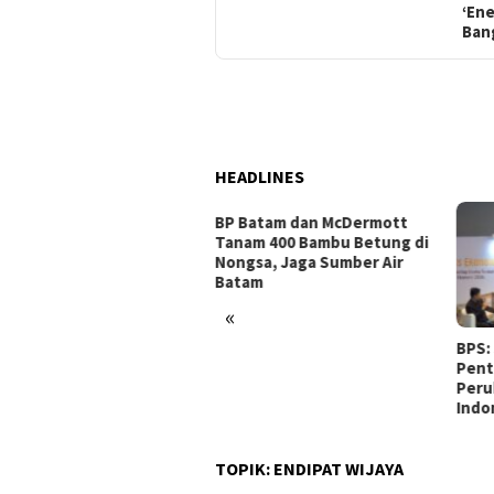
‘En
Ban
HEADLINES
 Batam dan McDermott
am 400 Bambu Betung di
gsa, Jaga Sumber Air
tam
«
BPS: Sensus Ekonomi 2026
Ener
Penting untuk Memotret
Bers
Perubahan Ekonomi
Desa
Indonesia
Pert
TOPIK:
ENDIPAT WIJAYA