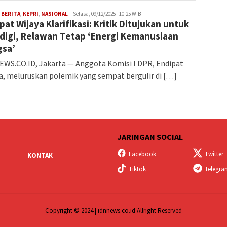
Iman
,
BERITA
,
KEPRI
,
NASIONAL
Selasa, 09/12/2025 - 10:25 WIB
pat Wijaya Klarifikasi: Kritik Ditujukan untuk
igi, Relawan Tetap ‘Energi Kemanusiaan
gsa’
WS.CO.ID, Jakarta — Anggota Komisi I DPR, Endipat
a, meluruskan polemik yang sempat bergulir di […]
JARINGAN SOCIAL
Facebook
Twitter
KONTAK
Tiktok
Telegr
Copyright © 2024 | idnnews.co.id Allright Reserved