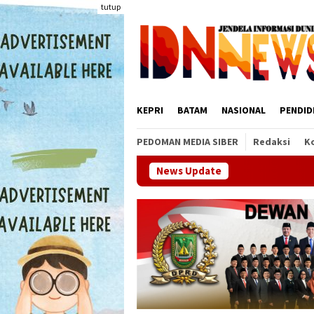
Loncat
tutup
ke
konten
KEPRI
BATAM
NASIONAL
PENDID
PEDOMAN MEDIA SIBER
Redaksi
K
News Update