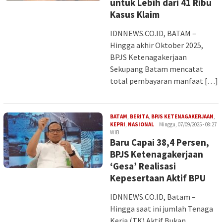
untuk Lebih dari 41 Ribu
Kasus Klaim
IDNNEWS.CO.ID, BATAM –
Hingga akhir Oktober 2025,
BPJS Ketenagakerjaan
Sekupang Batam mencatat
total pembayaran manfaat […]
BATAM
,
BERITA
,
BPJS KETENAGAKERJAAN
,
Iman
KEPRI
,
NASIONAL
Minggu, 07/09/2025 - 08:27
WIB
Baru Capai 38,4 Persen,
BPJS Ketenagakerjaan
‘Gesa’ Realisasi
Kepesertaan Aktif BPU
IDNNEWS.CO.ID, Batam –
Hingga saat ini jumlah Tenaga
Kerja (TK) Aktif Bukan