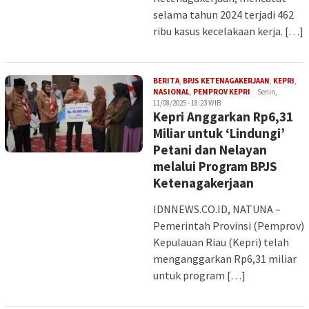
selama tahun 2024 terjadi 462
ribu kasus kecelakaan kerja. […]
BERITA
,
BPJS KETENAGAKERJAAN
,
KEPRI
,
Iman
NASIONAL
,
PEMPROV KEPRI
Senin,
11/08/2025 - 18:23 WIB
Kepri Anggarkan Rp6,31
Miliar untuk ‘Lindungi’
Petani dan Nelayan
melalui Program BPJS
Ketenagakerjaan
IDNNEWS.CO.ID, NATUNA –
Pemerintah Provinsi (Pemprov)
Kepulauan Riau (Kepri) telah
menganggarkan Rp6,31 miliar
untuk program […]