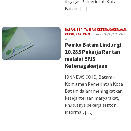
digagas Pemerintah Kota
Batam […]
BATAM
,
BERITA
,
BPJS KETENAGAKERJAAN
,
Iman
KEPRI
,
NASIONAL
Jumat, 06/03/2026 - 07:41
WIB
Pemko Batam Lindungi
10.285 Pekerja Rentan
melalui BPJS
Ketenagakerjaan
IDNNEWS.CO.ID, Batam –
Komitmen Pemerintah Kota
Batam dalam meningkatkan
kesejahteraan masyarakat,
khususnya pekerja sektor
informal, […]