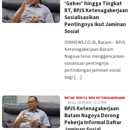
‘Geber’ hingga Tingkat
RT, BPJS Ketenagakerjaan
Sosialisasikan
Pentingnya Ikut Jaminan
Sosial
IDNNEWS.CO.ID, Batam – BPJS
Ketenagakerjaan Batam
Nagoya terus menggencarkan
sosialisasi pentingnya
perlindungan jaminan sosial
bagi […]
Ima
BATAM
,
BERITA
,
BPJS KETENAGAKERJAAN
Selasa, 02/09/2025 - 11:17 WIB
BPJS Ketenagakerjaan
Batam Nagoya Dorong
Pekerja Informal Daftar
Jaminan Sosial