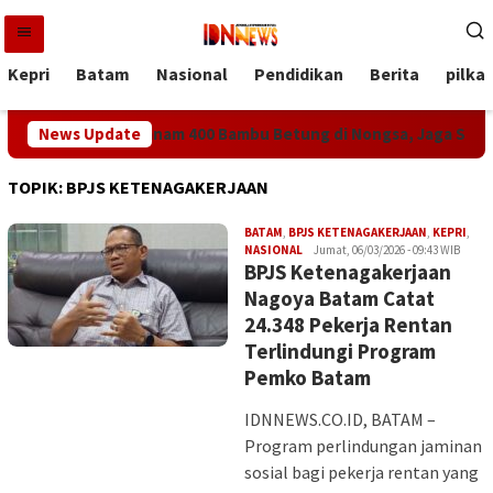
Loncat
ke
konten
Kepri
Batam
Nasional
Pendidikan
Berita
pilka
 McDermott Tanam 400 Bambu Betung di Nongsa, Jaga Sumber Ai
News Update
TOPIK:
BPJS KETENAGAKERJAAN
BATAM
,
BPJS KETENAGAKERJAAN
,
KEPRI
,
Iman
NASIONAL
Jumat, 06/03/2026 - 09:43 WIB
BPJS Ketenagakerjaan
Nagoya Batam Catat
24.348 Pekerja Rentan
Terlindungi Program
Pemko Batam
IDNNEWS.CO.ID, BATAM –
Program perlindungan jaminan
sosial bagi pekerja rentan yang