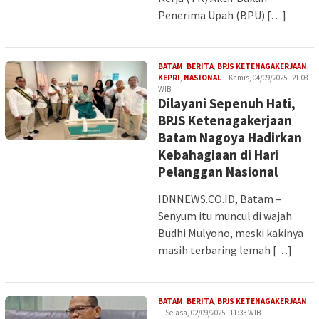
Penerima Upah (BPU) […]
BATAM
,
BERITA
,
BPJS KETENAGAKERJAAN
,
Iman
KEPRI
,
NASIONAL
Kamis, 04/09/2025 - 21:08
WIB
Dilayani Sepenuh Hati,
BPJS Ketenagakerjaan
Batam Nagoya Hadirkan
Kebahagiaan di Hari
Pelanggan Nasional
IDNNEWS.CO.ID, Batam –
Senyum itu muncul di wajah
Budhi Mulyono, meski kakinya
masih terbaring lemah […]
Ima
BATAM
,
BERITA
,
BPJS KETENAGAKERJAAN
Selasa, 02/09/2025 - 11:33 WIB