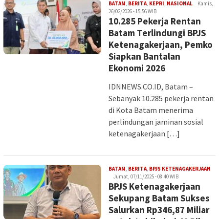
Iman
BATAM
,
BERITA
,
KEPRI
,
NASIONAL
Kamis,
26/02/2026 - 15:56 WIB
10.285 Pekerja Rentan
Batam Terlindungi BPJS
Ketenagakerjaan, Pemko
Siapkan Bantalan
Ekonomi 2026
IDNNEWS.CO.ID, Batam –
Sebanyak 10.285 pekerja rentan
di Kota Batam menerima
perlindungan jaminan sosial
ketenagakerjaan […]
Ima
BATAM
,
BERITA
,
BPJS KETENAGAKERJAAN
Jumat, 07/11/2025 - 08:40 WIB
BPJS Ketenagakerjaan
Sekupang Batam Sukses
Salurkan Rp346,87 Miliar