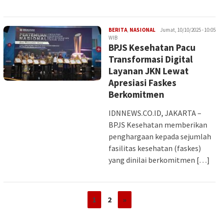
Iman
BERITA
,
NASIONAL
Jumat, 10/10/2025 - 10:05
WIB
BPJS Kesehatan Pacu
Transformasi Digital
Layanan JKN Lewat
Apresiasi Faskes
Berkomitmen
IDNNEWS.CO.ID, JAKARTA –
BPJS Kesehatan memberikan
penghargaan kepada sejumlah
fasilitas kesehatan (faskes)
yang dinilai berkomitmen […]
1
2
»