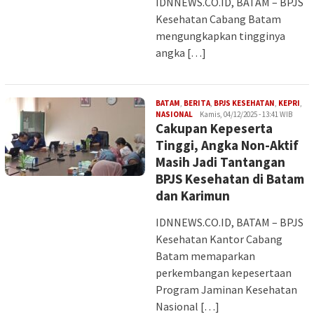
IDNNEWS.CO.ID, BATAM – BPJS
Kesehatan Cabang Batam
mengungkapkan tingginya
angka […]
BATAM
,
BERITA
,
BPJS KESEHATAN
,
KEPRI
,
Iman
NASIONAL
Kamis, 04/12/2025 - 13:41 WIB
Cakupan Kepeserta
Tinggi, Angka Non-Aktif
Masih Jadi Tantangan
BPJS Kesehatan di Batam
dan Karimun
IDNNEWS.CO.ID, BATAM – BPJS
Kesehatan Kantor Cabang
Batam memaparkan
perkembangan kepesertaan
Program Jaminan Kesehatan
Nasional […]