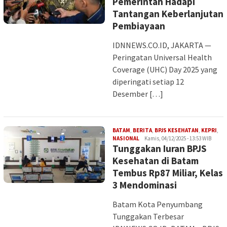
Pemerintah Hadapi
Tantangan Keberlanjutan
Pembiayaan
IDNNEWS.CO.ID, JAKARTA —
Peringatan Universal Health
Coverage (UHC) Day 2025 yang
diperingati setiap 12
Desember […]
BATAM
,
BERITA
,
BPJS KESEHATAN
,
KEPRI
,
Iman
NASIONAL
Kamis, 04/12/2025 - 13:53 WIB
Tunggakan Iuran BPJS
Kesehatan di Batam
Tembus Rp87 Miliar, Kelas
3 Mendominasi
Batam Kota Penyumbang
Tunggakan Terbesar