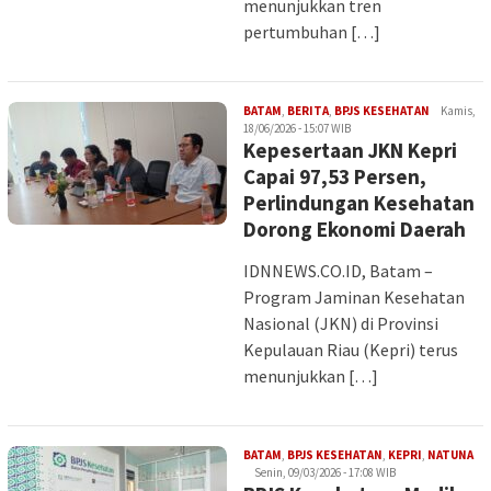
menunjukkan tren
pertumbuhan […]
Iman
BATAM
,
BERITA
,
BPJS KESEHATAN
Kamis,
18/06/2026 - 15:07 WIB
Kepesertaan JKN Kepri
Capai 97,53 Persen,
Perlindungan Kesehatan
Dorong Ekonomi Daerah
IDNNEWS.CO.ID, Batam –
Program Jaminan Kesehatan
Nasional (JKN) di Provinsi
Kepulauan Riau (Kepri) terus
menunjukkan […]
Im
BATAM
,
BPJS KESEHATAN
,
KEPRI
,
NATUNA
Senin, 09/03/2026 - 17:08 WIB