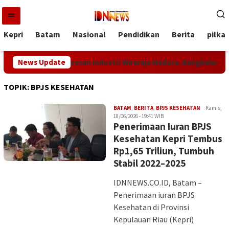
Loncat
ke
konten
Kepri
Batam
Nasional
Pendidikan
Berita
pilka
eken MoU Kawasan Industri Wiraraja Madura, Bangkalan Siap Jadi
News Update
TOPIK:
BPJS KESEHATAN
Iman
BATAM
,
BERITA
,
BPJS KESEHATAN
Kamis,
18/06/2026 - 19:41 WIB
Penerimaan Iuran BPJS
Kesehatan Kepri Tembus
Rp1,65 Triliun, Tumbuh
Stabil 2022–2025
IDNNEWS.CO.ID, Batam –
Penerimaan iuran BPJS
Kesehatan di Provinsi
Kepulauan Riau (Kepri)