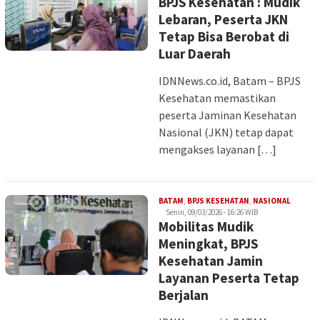
BPJS Kesehatan : Mudik
Lebaran, Peserta JKN
Tetap Bisa Berobat di
Luar Daerah
IDNNews.co.id, Batam – BPJS
Kesehatan memastikan
peserta Jaminan Kesehatan
Nasional (JKN) tetap dapat
mengakses layanan […]
Iman
BATAM
,
BPJS KESEHATAN
,
NASIONAL
Senin, 09/03/2026 - 16:26 WIB
Mobilitas Mudik
Meningkat, BPJS
Kesehatan Jamin
Layanan Peserta Tetap
Berjalan