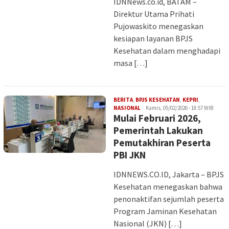
IDNNews.co.id, BATAM –
Direktur Utama Prihati
Pujowaskito menegaskan
kesiapan layanan BPJS
Kesehatan dalam menghadapi
masa […]
BERITA
,
BPJS KESEHATAN
,
KEPRI
,
Iman
NASIONAL
Kamis, 05/02/2026 - 18:57 WIB
Mulai Februari 2026,
Pemerintah Lakukan
Pemutakhiran Peserta
PBI JKN
IDNNEWS.CO.ID, Jakarta – BPJS
Kesehatan menegaskan bahwa
penonaktifan sejumlah peserta
Program Jaminan Kesehatan
Nasional (JKN) […]