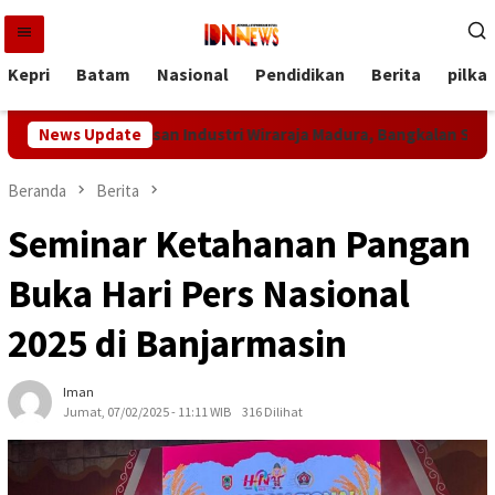
Loncat
ke
konten
Kepri
Batam
Nasional
Pendidikan
Berita
pilka
n MoU Kawasan Industri Wiraraja Madura, Bangkalan Siap Jadi Pu
News Update
Beranda
Berita
Seminar Ketahanan Pangan
Buka Hari Pers Nasional
2025 di Banjarmasin
Iman
Jumat, 07/02/2025 - 11:11 WIB
316 Dilihat