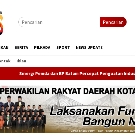
Pencarian
IKAN
BERITA
PILKADA
SPORT
NEWS UPDATE
ontak
Iklan
 Pemda dan BP Batam Percepat Penguatan Industri Maritim Lewa