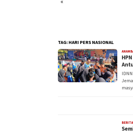
«
ergi Pemda dan BP Batam
cepat Penguatan Industri
itim Lewat IMOX 2026
TAG:
HARI PERS NASIONAL
ANAMB
HPN 
Antu
IDNN
Jemaj
masya
BERITA
Semi