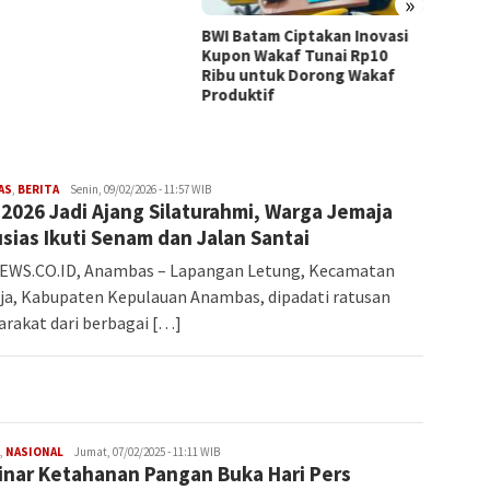
»
Percep
Ampar 
BWI Batam Ciptakan Inovasi
Kupon Wakaf Tunai Rp10
Ribu untuk Dorong Wakaf
Produktif
Iman
AS
,
BERITA
Senin, 09/02/2026 - 11:57 WIB
2026 Jadi Ajang Silaturahmi, Warga Jemaja
sias Ikuti Senam dan Jalan Santai
EWS.CO.ID, Anambas – Lapangan Letung, Kecamatan
a, Kabupaten Kepulauan Anambas, dipadati ratusan
rakat dari berbagai […]
Iman
,
NASIONAL
Jumat, 07/02/2025 - 11:11 WIB
nar Ketahanan Pangan Buka Hari Pers