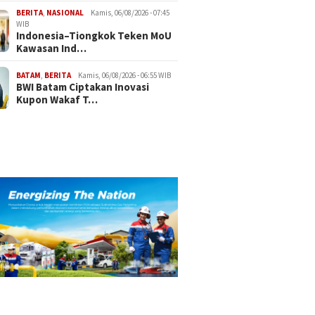
BERITA
,
NASIONAL
Kamis, 06/08/2026 - 07:45
WIB
Indonesia–Tiongkok Teken MoU
Kawasan Ind…
BATAM
,
BERITA
Kamis, 06/08/2026 - 06:55 WIB
BWI Batam Ciptakan Inovasi
Kupon Wakaf T…
Bulog B
Keterse
Premium,
ke Rite
 Terminal Petikemas