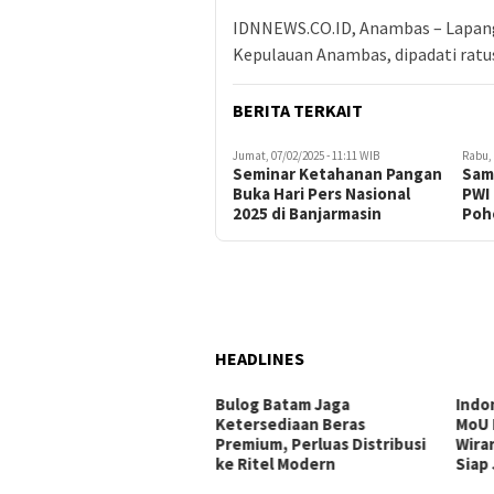
IDNNEWS.CO.ID, Anambas – Lapan
Kepulauan Anambas, dipadati rat
BERITA TERKAIT
Jumat, 07/02/2025 - 11:11 WIB
Rabu, 
Seminar Ketahanan Pangan
Samb
Buka Hari Pers Nasional
PWI
2025 di Banjarmasin
Poh
HEADLINES
Bulog Batam Jaga
Indo
Ketersediaan Beras
MoU 
Premium, Perluas Distribusi
Wira
ke Ritel Modern
Siap 