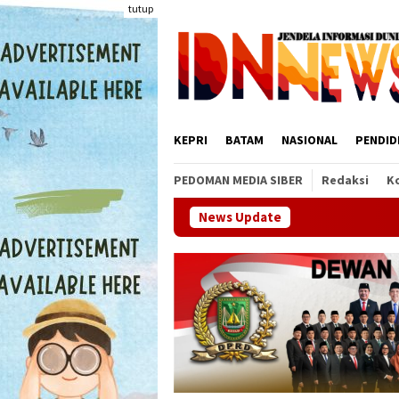
Loncat
tutup
ke
konten
KEPRI
BATAM
NASIONAL
PENDID
PEDOMAN MEDIA SIBER
Redaksi
K
News Update
Sinergi