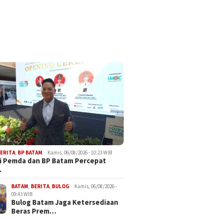
ERITA
,
BP BATAM
Kamis, 06/08/2026 - 10:23 WIB
i Pemda dan BP Batam Percepat
…
BATAM
,
BERITA
,
BULOG
Kamis, 06/08/2026 -
09:43 WIB
Bulog Batam Jaga Ketersediaan
Beras Prem…