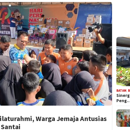
BATAM
,
B
Sinerg
Peng
ilaturahmi, Warga Jemaja Antusias
 Santai