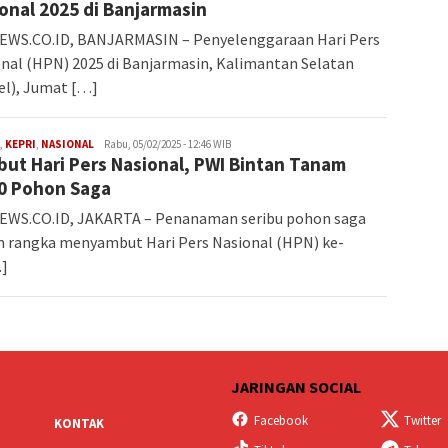
onal 2025 di Banjarmasin
EWS.CO.ID, BANJARMASIN – Penyelenggaraan Hari Pers
nal (HPN) 2025 di Banjarmasin, Kalimantan Selatan
el), Jumat […]
Iman
,
KEPRI
,
NASIONAL
Rabu, 05/02/2025 - 12:46 WIB
ut Hari Pers Nasional, PWI Bintan Tanam
0 Pohon Saga
EWS.CO.ID, JAKARTA – Penanaman seribu pohon saga
 rangka menyambut Hari Pers Nasional (HPN) ke-
…]
JARINGAN SOCIAL
Facebook
Twitter
KONTAK