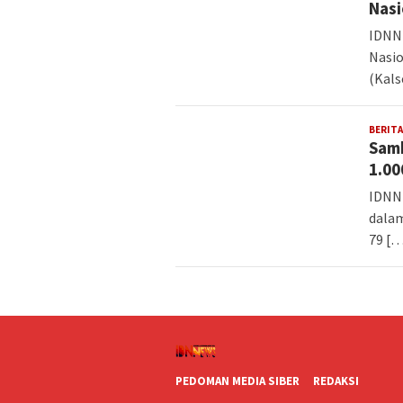
Nasi
IDNN
Nasio
(Kals
BERITA
Samb
1.00
IDNN
dalam
79 [
PEDOMAN MEDIA SIBER
REDAKSI