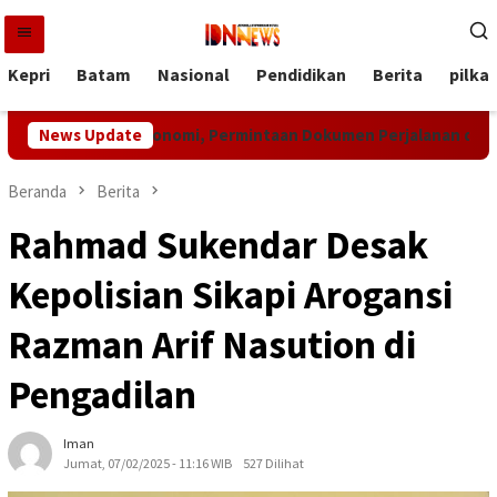
Loncat
ke
konten
Kepri
Batam
Nasional
Pendidikan
Berita
pilka
Aktivitas Ekonomi, Permintaan Dokumen Perjalanan di Batam Me
News Update
Beranda
Berita
Rahmad Sukendar Desak
Kepolisian Sikapi Arogansi
Razman Arif Nasution di
Pengadilan
Iman
Jumat, 07/02/2025 - 11:16 WIB
527 Dilihat