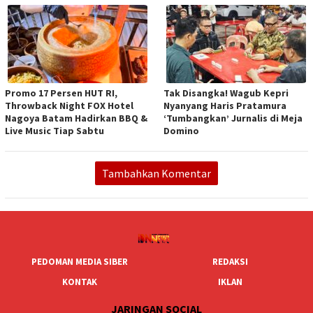
Promo 17 Persen HUT RI,
Tak Disangka! Wagub Kepri
Throwback Night FOX Hotel
Nyanyang Haris Pratamura
Nagoya Batam Hadirkan BBQ &
‘Tumbangkan’ Jurnalis di Meja
Live Music Tiap Sabtu
Domino
Tambahkan Komentar
PEDOMAN MEDIA SIBER
REDAKSI
KONTAK
IKLAN
JARINGAN SOCIAL