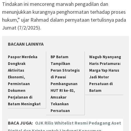
Tindakan ini mencoreng marwah pengadilan dan
menunjukkan kurangnya penghormatan terhadap proses
hukum,” ujar Rahmad dalam pernyataan tertulisnya pada
Jumat (7/2/2025).
BACAAN LAINNYA
Paspor Merdeka
BP Batam
Wagub Nyanyang
Dongkrak
Tampilkan
Haris Pratamura:
Aktivitas
Peran Strategis
Marga Yap Harus
Ekonomi,
di Pawai
Jadi Motor
Permintaan
Pembangunan
Persatuan di
Dokumen
HUT RI ke-81,
Batam
Perjalanan di
Amsakar
Batam Meningkat
Tekankan
Persatuan
BACA JUGA:
OJK Rilis Whitelist Resmi Pedagang Aset
Digital dan Kripto untuk Lindungi Konsumen