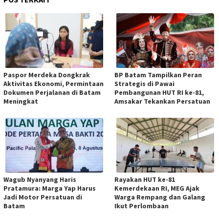
Paspor Merdeka Dongkrak
BP Batam Tampilkan Peran
Aktivitas Ekonomi, Permintaan
Strategis di Pawai
Dokumen Perjalanan di Batam
Pembangunan HUT RI ke-81,
Meningkat
Amsakar Tekankan Persatuan
Wagub Nyanyang Haris
Rayakan HUT ke-81
Pratamura: Marga Yap Harus
Kemerdekaan RI, MEG Ajak
Jadi Motor Persatuan di
Warga Rempang dan Galang
Batam
Ikut Perlombaan