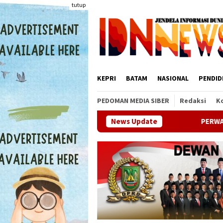
Loncat
tutup
ke
konten
KEPRI
BATAM
NASIONAL
PENDID
PEDOMAN MEDIA SIBER
Redaksi
K
PERWARA Indonesia Perkuat Sinergi 
News Update