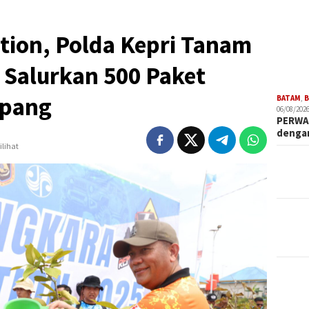
ion, Polda Kepri Tanam
 Salurkan 500 Paket
mpang
BATAM
,
B
06/08/2026
PERWAR
deng
ilihat