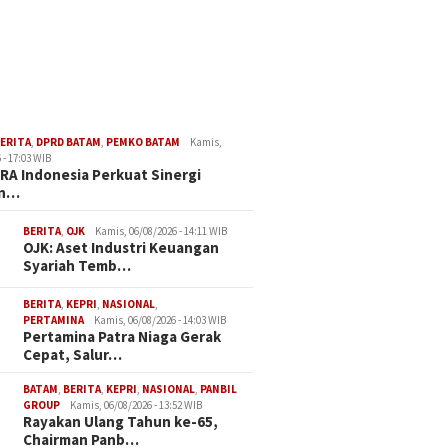
ERITA
,
DPRD BATAM
,
PEMKO BATAM
Kamis,
 - 17:03 WIB
A Indonesia Perkuat Sinergi
an…
BERITA
,
OJK
Kamis, 06/08/2026 - 14:11 WIB
OJK: Aset Industri Keuangan
Syariah Temb…
BERITA
,
KEPRI
,
NASIONAL
,
PERTAMINA
Kamis, 06/08/2026 - 14:03 WIB
Pertamina Patra Niaga Gerak
Cepat, Salur…
BATAM
,
BERITA
,
KEPRI
,
NASIONAL
,
PANBIL
GROUP
Kamis, 06/08/2026 - 13:52 WIB
Rayakan Ulang Tahun ke-65,
Chairman Panb…