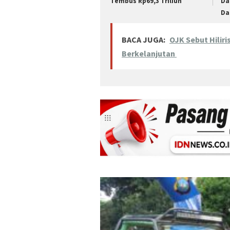
Tembus Rp69,3 Triliun
Da
Da
BACA JUGA:
OJK Sebut Hilir
Berkelanjutan