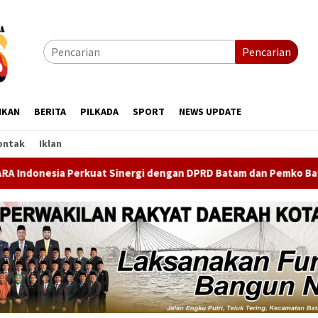
Pencarian
IKAN
BERITA
PILKADA
SPORT
NEWS UPDATE
ontak
Iklan
dengan DPRD Batam dan Pemko Batam, Bahas Restrukturisasi Org