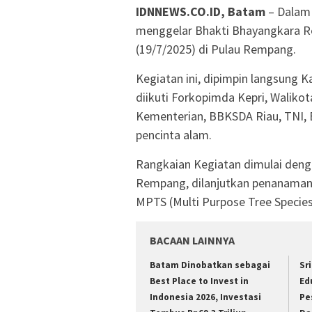
IDNNEWS.CO.ID, Batam
– Dalam
menggelar Bhakti Bhayangkara Re
(19/7/2025) di Pulau Rempang.
Kegiatan ini, dipimpin langsung Kap
diikuti Forkopimda Kepri, Waliko
Kementerian, BBKSDA Riau, TNI, 
pencinta alam.
Rangkaian Kegiatan dimulai deng
Rempang, dilanjutkan penanaman 1
MPTS (Multi Purpose Tree Specie
BACAAN LAINNYA
Batam Dinobatkan sebagai
Sr
Best Place to Invest in
Ed
Indonesia 2026, Investasi
Pe