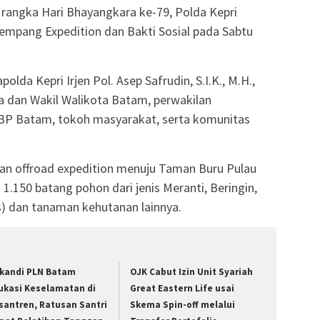
 rangka Hari Bhayangkara ke-79, Polda Kepri
mpang Expedition dan Bakti Sosial pada Sabtu
olda Kepri Irjen Pol. Asep Safrudin, S.I.K., M.H.,
ta dan Wakil Walikota Batam, perwakilan
BP Batam, tokoh masyarakat, serta komunitas
an offroad expedition menuju Taman Buru Pulau
.150 batang pohon dari jenis Meranti, Beringin,
s) dan tanaman kehutanan lainnya.
ikandi PLN Batam
OJK Cabut Izin Unit Syariah
ukasi Keselamatan di
Great Eastern Life usai
santren, Ratusan Santri
Skema Spin-off melalui