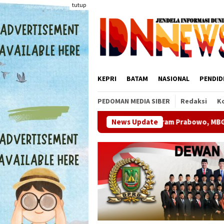
Loncat
tutup
ke
konten
KEPRI
BATAM
NASIONAL
PENDID
PEDOMAN MEDIA SIBER
Redaksi
K
 Kepri Kawal Program Prabowo, MBG hingga Kampung Nelayan Me
News Update