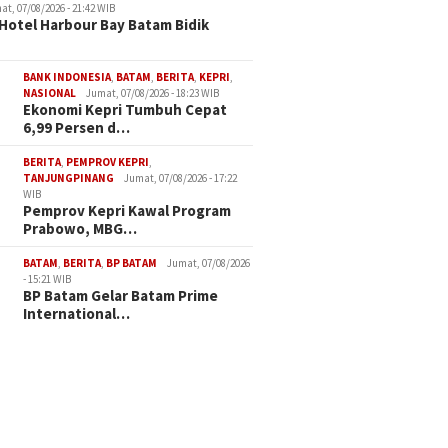
at, 07/08/2026 - 21:42 WIB
Hotel Harbour Bay Batam Bidik
BANK INDONESIA
,
BATAM
,
BERITA
,
KEPRI
,
NASIONAL
Jumat, 07/08/2026 - 18:23 WIB
Ekonomi Kepri Tumbuh Cepat
6,99 Persen d…
BERITA
,
PEMPROV KEPRI
,
TANJUNGPINANG
Jumat, 07/08/2026 - 17:22
WIB
Pemprov Kepri Kawal Program
Prabowo, MBG…
BATAM
,
BERITA
,
BP BATAM
Jumat, 07/08/2026
- 15:21 WIB
BP Batam Gelar Batam Prime
International…