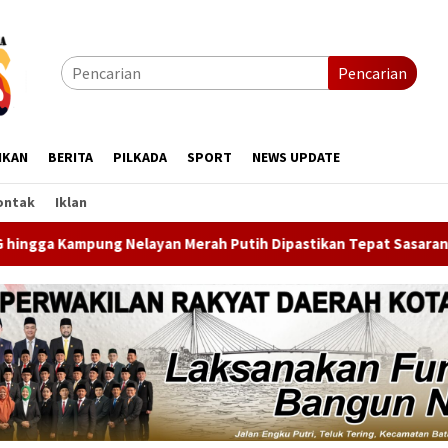
Pencarian
IKAN
BERITA
PILKADA
SPORT
NEWS UPDATE
ontak
Iklan
rah Putih Dipastikan Tepat Sasaran
BP Batam Gelar Bat