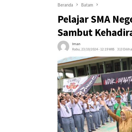
Beranda
Batam
Pelajar SMA Neg
Sambut Kehadira
Iman
Rabu, 23/10/2024 - 12:19 WIB
313 Diliha