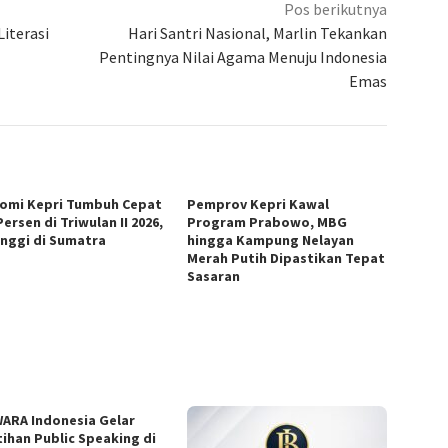
Pos berikutnya
iterasi
Hari Santri Nasional, Marlin Tekankan
Pentingnya Nilai Agama Menuju Indonesia
Emas
omi Kepri Tumbuh Cepat
Pemprov Kepri Kawal
Persen di Triwulan II 2026,
Program Prabowo, MBG
inggi di Sumatra
hingga Kampung Nelayan
Merah Putih Dipastikan Tepat
Sasaran
ARA Indonesia Gelar
tihan Public Speaking di