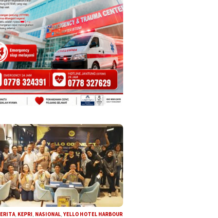
ERITA
,
KEPRI
,
NASIONAL
,
YELLO HOTEL HARBOUR