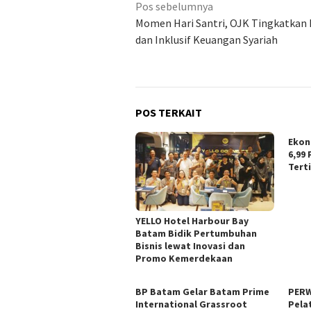
Navigasi
Pos sebelumnya
pos
Momen Hari Santri, OJK Tingkatkan L
dan Inklusif Keuangan Syariah
POS TERKAIT
Ekon
6,99 
Tert
YELLO Hotel Harbour Bay
Batam Bidik Pertumbuhan
Bisnis lewat Inovasi dan
Promo Kemerdekaan
BP Batam Gelar Batam Prime
PERW
International Grassroot
Pela