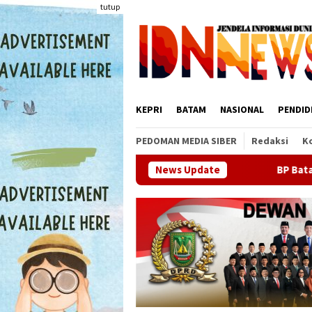
Loncat
tutup
ke
konten
KEPRI
BATAM
NASIONAL
PENDID
PEDOMAN MEDIA SIBER
Redaksi
K
BP Batam Gelar Batam Prime Interna
News Update