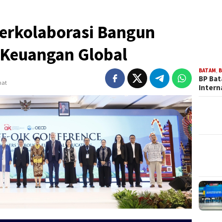
erkolaborasi Bangun
i Keuangan Global
BATAM
,
B
BP Bat
hat
Intern