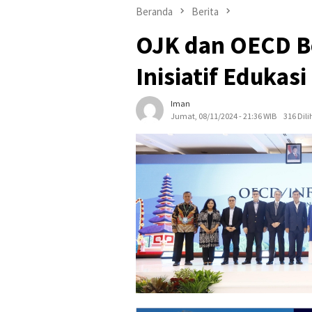
Beranda
Berita
OJK dan OECD B
Inisiatif Edukas
Iman
Jumat, 08/11/2024 - 21:36 WIB
316 Dili