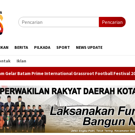
Pencarian
IKAN
BERITA
PILKADA
SPORT
NEWS UPDATE
ontak
Iklan
tional Grassroot Football Festival 2026, Ajang Cetak Bintang Se