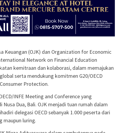
asa Keuangan (OJK) dan Organization for Economic
ternational Network on Financial Education
katan kemitraan dan kolaborasi, dalam memajukan
ra global serta mendukung komitmen G20/OECD
l Consumer Protection.
OECD/INFE Meeting and Conference yang
i Nusa Dua, Bali. OJK menjadi tuan rumah dalam
hadiri delegasi OECD sebanyak 1.000 peserta dari
g maupun luring.
JK Mirza Adityaswara dalam sambutannya pada