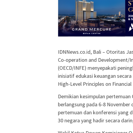
IDNNews.co.id, Bali – Otoritas J
Co-operation and Development/In
(OECD/INFE) menyepakati pening
inisiatif edukasi keuangan seca
High-Level Principles on Financia
Demikian kesimpulan pertemuan 
berlangsung pada 6-8 November d
pertemuan dan konferensi yang di
30 negara yang hadir secara darin
Wakil Ketua Dewan Komisioner O