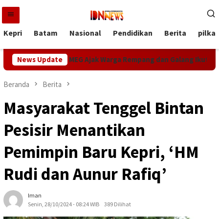
Loncat
ke
konten
Kepri
Batam
Nasional
Pendidikan
Berita
pilka
rdekaan RI, MEG Ajak Warga Rempang dan Galang Ikut Perlomba
News Update
Beranda
Berita
Masyarakat Tenggel Bintan
Pesisir Menantikan
Pemimpin Baru Kepri, ‘HM
Rudi dan Aunur Rafiq’
Iman
Senin, 28/10/2024 - 08:24 WIB
389 Dilihat