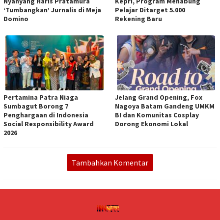
Nyanyang Haris Pratamura
Kepri, Program Menabung
‘Tumbangkan’ Jurnalis di Meja
Pelajar Ditarget 5.000
Domino
Rekening Baru
Pertamina Patra Niaga
Jelang Grand Opening, Fox
Sumbagut Borong 7
Nagoya Batam Gandeng UMKM
Penghargaan di Indonesia
BI dan Komunitas Cosplay
Social Responsibility Award
Dorong Ekonomi Lokal
2026
Tambahkan Komentar