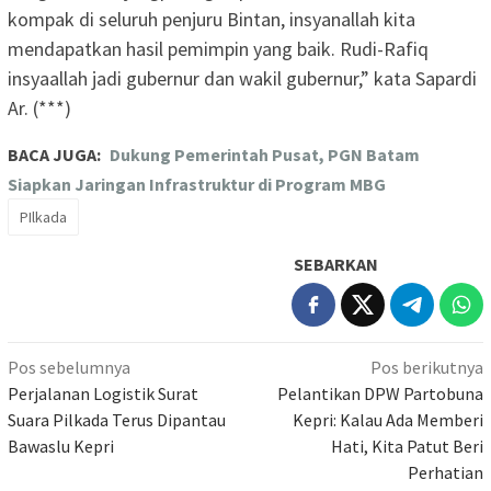
kompak di seluruh penjuru Bintan, insyanallah kita
mendapatkan hasil pemimpin yang baik. Rudi-Rafiq
insyaallah jadi gubernur dan wakil gubernur,” kata Sapardi
Ar. (***)
BACA JUGA:
Dukung Pemerintah Pusat, PGN Batam
Siapkan Jaringan Infrastruktur di Program MBG
PIlkada
SEBARKAN
Navigasi
Pos sebelumnya
Pos berikutnya
pos
Perjalanan Logistik Surat
Pelantikan DPW Partobuna
Suara Pilkada Terus Dipantau
Kepri: Kalau Ada Memberi
Bawaslu Kepri
Hati, Kita Patut Beri
Perhatian