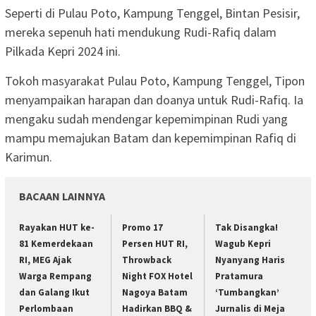
Seperti di Pulau Poto, Kampung Tenggel, Bintan Pesisir,
mereka sepenuh hati mendukung Rudi-Rafiq dalam
Pilkada Kepri 2024 ini.
Tokoh masyarakat Pulau Poto, Kampung Tenggel, Tipon
menyampaikan harapan dan doanya untuk Rudi-Rafiq. Ia
mengaku sudah mendengar kepemimpinan Rudi yang
mampu memajukan Batam dan kepemimpinan Rafiq di
Karimun.
BACAAN LAINNYA
Rayakan HUT ke-
Promo 17
Tak Disangka!
81 Kemerdekaan
Persen HUT RI,
Wagub Kepri
RI, MEG Ajak
Throwback
Nyanyang Haris
Warga Rempang
Night FOX Hotel
Pratamura
dan Galang Ikut
Nagoya Batam
‘Tumbangkan’
Perlombaan
Hadirkan BBQ &
Jurnalis di Meja