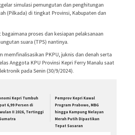
ggelar simulasi pemungutan dan penghitungan
h (Pilkada) di tingkat Provinsi, Kabupaten dan
hat bagaimana proses dan kesiapan pelaksanaan
ngutan suara (TPS) nantinya.
um memfinalisasikan PKPU, juknis dan denah serta
” jelas Anggota KPU Provinsi Kepri Ferry Manalu saat
lektronik pada Senin (30/9/2024).
onomi Kepri Tumbuh
Pemprov Kepri Kawal
pat 6,99 Persen di
Program Prabowo, MBG
iwulan II 2026, Tertinggi
hingga Kampung Nelayan
 Sumatra
Merah Putih Dipastikan
Tepat Sasaran