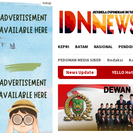
Loncat
tutup
ke
konten
KEPRI
BATAM
NASIONAL
PENDID
PEDOMAN MEDIA SIBER
Redaksi
K
YELLO Hotel Harbour Bay Batam Bidik 
News Update