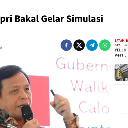
ri Bakal Gelar Simulasi
BATAM
,
B
BAY
Jum
at
YELLO 
Pert…