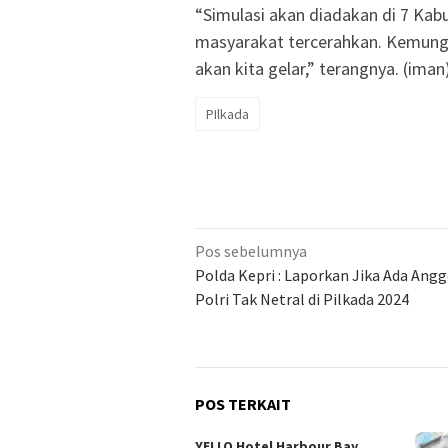
“Simulasi akan diadakan di 7 Kab
masyarakat tercerahkan. Kemungk
akan kita gelar,” terangnya. (iman
PIlkada
Navigasi
Pos sebelumnya
pos
Polda Kepri : Laporkan Jika Ada Ang
Polri Tak Netral di Pilkada 2024
POS TERKAIT
YELLO Hotel Harbour Bay