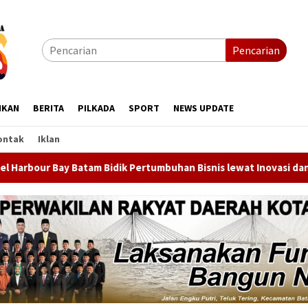
Pencarian
IKAN
BERITA
PILKADA
SPORT
NEWS UPDATE
ontak
Iklan
Pertumbuhan Bisnis lewat Inovasi dan Promo Kemerdekaan