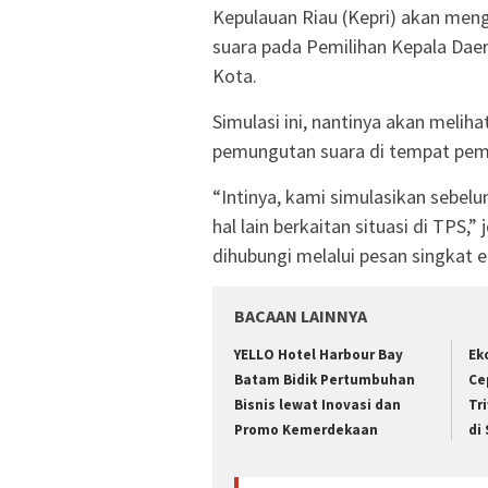
Kepulauan Riau (Kepri) akan men
suara pada Pemilihan Kepala Daera
Kota.
Simulasi ini, nantinya akan meli
pemungutan suara di tempat pemu
“Intinya, kami simulasikan sebel
hal lain berkaitan situasi di TPS,
dihubungi melalui pesan singkat e
BACAAN LAINNYA
YELLO Hotel Harbour Bay
Ek
Batam Bidik Pertumbuhan
Ce
Bisnis lewat Inovasi dan
Tr
Promo Kemerdekaan
di