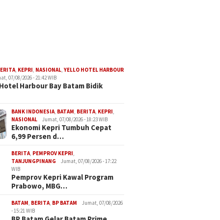
ERITA
,
KEPRI
,
NASIONAL
,
YELLO HOTEL HARBOUR
at, 07/08/2026 - 21:42 WIB
Hotel Harbour Bay Batam Bidik
BANK INDONESIA
,
BATAM
,
BERITA
,
KEPRI
,
NASIONAL
Jumat, 07/08/2026 - 18:23 WIB
Ekonomi Kepri Tumbuh Cepat
6,99 Persen d…
BERITA
,
PEMPROV KEPRI
,
TANJUNGPINANG
Jumat, 07/08/2026 - 17:22
WIB
Pemprov Kepri Kawal Program
Prabowo, MBG…
BATAM
,
BERITA
,
BP BATAM
Jumat, 07/08/2026
- 15:21 WIB
BP Batam Gelar Batam Prime