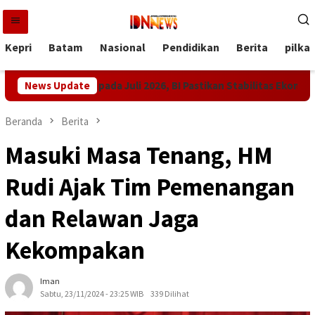
Loncat
ke
konten
Kepri
Batam
Nasional
Pendidikan
Berita
pilka
 Turun Tipis pada Juli 2026, BI Pastikan Stabilitas Ekonomi Teta
News Update
Beranda
Berita
Masuki Masa Tenang, HM
Rudi Ajak Tim Pemenangan
dan Relawan Jaga
Kekompakan
Iman
Sabtu, 23/11/2024 - 23:25 WIB
339 Dilihat