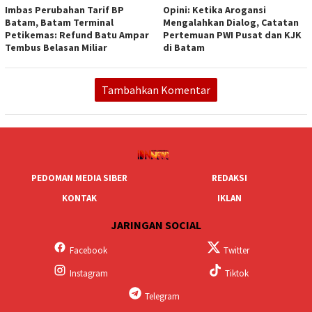
Imbas Perubahan Tarif BP
Opini: Ketika Arogansi
Batam, Batam Terminal
Mengalahkan Dialog, Catatan
Petikemas: Refund Batu Ampar
Pertemuan PWI Pusat dan KJK
Tembus Belasan Miliar
di Batam
Tambahkan Komentar
PEDOMAN MEDIA SIBER
REDAKSI
KONTAK
IKLAN
JARINGAN SOCIAL
Facebook
Twitter
Instagram
Tiktok
Telegram