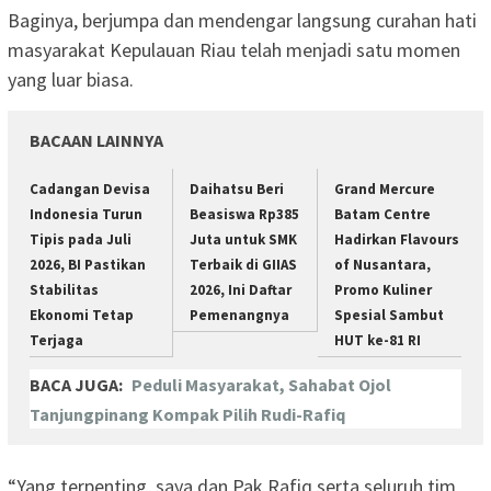
Baginya, berjumpa dan mendengar langsung curahan hati
masyarakat Kepulauan Riau telah menjadi satu momen
yang luar biasa.
BACAAN LAINNYA
Cadangan Devisa
Daihatsu Beri
Grand Mercure
Indonesia Turun
Beasiswa Rp385
Batam Centre
Tipis pada Juli
Juta untuk SMK
Hadirkan Flavours
2026, BI Pastikan
Terbaik di GIIAS
of Nusantara,
Stabilitas
2026, Ini Daftar
Promo Kuliner
Ekonomi Tetap
Pemenangnya
Spesial Sambut
Terjaga
HUT ke-81 RI
BACA JUGA:
Peduli Masyarakat, Sahabat Ojol
Tanjungpinang Kompak Pilih Rudi-Rafiq
“Yang terpenting, saya dan Pak Rafiq serta seluruh tim