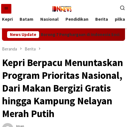
Loncat
ke
konten
Kepri
Batam
Nasional
Pendidikan
Berita
pilka
aga Sumbagut Borong 7 Penghargaan di Indonesia Social Respons
News Update
Beranda
Berita
Kepri Berpacu Menuntaskan
Program Prioritas Nasional,
Dari Makan Bergizi Gratis
hingga Kampung Nelayan
Merah Putih
Iman