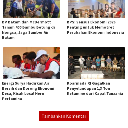
BP Batam dan McDermott
BPS: Sensus Ekonomi 2026
Tanam 400 Bambu Betung di
Penting untuk Memotret
Nongsa, Jaga Sumber Air
Perubahan Ekonomi Indonesia
Batam
Energi Surya Hadirkan Air
Koarmada RI Gagalkan
Bersih dan Dorong Ekonomi
Penyelundupan 1,3 Ton
Desa, Kisah Local Hero
Ketamine dari Kapal Tanzania
Pertamina
Tambahkan Komentar