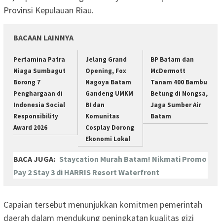
Provinsi Kepulauan Riau.
BACAAN LAINNYA
Pertamina Patra
Jelang Grand
BP Batam dan
Niaga Sumbagut
Opening, Fox
McDermott
Borong 7
Nagoya Batam
Tanam 400 Bambu
Penghargaan di
Gandeng UMKM
Betung di Nongsa,
Indonesia Social
BI dan
Jaga Sumber Air
Responsibility
Komunitas
Batam
Award 2026
Cosplay Dorong
Ekonomi Lokal
BACA JUGA:
Staycation Murah Batam! Nikmati Promo
Pay 2 Stay 3 di HARRIS Resort Waterfront
Capaian tersebut menunjukkan komitmen pemerintah
daerah dalam mendukung peningkatan kualitas gizi