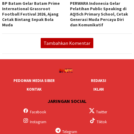
BP Batam Gelar Batam Prime
PERWARA Indonesia Gelar
International Grassroot
Pelatihan Public Speaking di
Football Festival 2026, Ajang
AQISch Primary School, Cetak
Cetak Bintang Sepak Bola
Generasi Muda Percaya Diri
Muda
dan Komunikatif
Tambahkan Komentar
PEDOMAN MEDIA SIBER
REDAKSI
KONTAK
IKLAN
JARINGAN SOCIAL
Facebook
Twitter
Instagram
Tiktok
Telegram