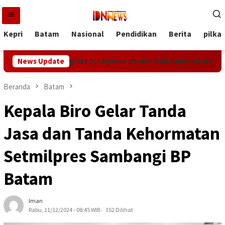
Loncat
ke
konten
Kepri
Batam
Nasional
Pendidikan
Berita
pilka
aan Tertinggi WSO, Layanan Stroke Naik Kelas Internasional
News Update
Beranda
Batam
Kepala Biro Gelar Tanda
Jasa dan Tanda Kehormatan
Setmilpres Sambangi BP
Batam
Iman
Rabu, 11/12/2024 - 08:45 WIB
352 Dilihat