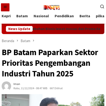
Loncat
ke
konten
Kepri
Batam
Nasional
Pendidikan
Berita
pilka
 Bidik Pertumbuhan Bisnis lewat Inovasi dan Promo Kemerdekaa
News Update
Beranda
Batam
BP Batam Paparkan Sektor
Prioritas Pengembangan
Industri Tahun 2025
Iman
Rabu, 11/12/2024 - 08:47 WIB
667 Dilihat