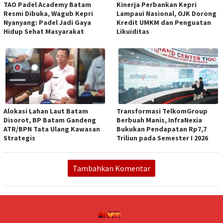
TAO Padel Academy Batam
Kinerja Perbankan Kepri
Resmi Dibuka, Wagub Kepri
Lampaui Nasional, OJK Dorong
Nyanyang: Padel Jadi Gaya
Kredit UMKM dan Penguatan
Hidup Sehat Masyarakat
Likuiditas
Alokasi Lahan Laut Batam
Transformasi TelkomGroup
Disorot, BP Batam Gandeng
Berbuah Manis, InfraNexia
ATR/BPN Tata Ulang Kawasan
Bukukan Pendapatan Rp7,7
Strategis
Triliun pada Semester I 2026
Tambahkan Komentar