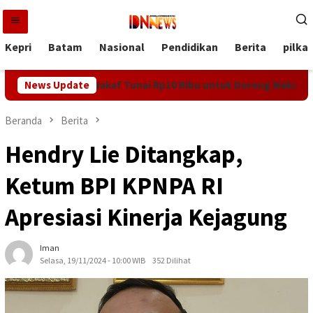
Loncat
ke
konten
Kepri
Batam
Nasional
Pendidikan
Berita
pilka
vasi Kupon Wakaf Tunai Rp10 Ribu untuk Dorong Wakaf Produktif
News Update
Beranda
Berita
Hendry Lie Ditangkap,
Ketum BPI KPNPA RI
Apresiasi Kinerja Kejagung
Iman
Selasa, 19/11/2024 - 10:00 WIB
352 Dilihat