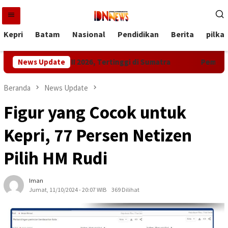
Loncat
ke
konten
Kepri
Batam
Nasional
Pendidikan
Berita
pilka
i Triwulan II 2026, Tertinggi di Sumatra
News Update
Pemprov Kepri 
Beranda
News Update
Figur yang Cocok untuk
Kepri, 77 Persen Netizen
Pilih HM Rudi
Iman
Jumat, 11/10/2024 - 20:07 WIB
369 Dilihat