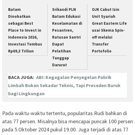
Batam
Srikandi PLN
OJK Cabut Izin
Dinobatkan
Batam Edukasi
Unit Syariah
sebagai Best
Keselamatan di
Great Eastern Life
Place to Invest in
Pesantren,
usai Skema Spin-
Indonesia 2026,
Ratusan Santri
off melalui
Investasi Tembus
Dapat
Transfer
Rp69,3 Triliun
Pelatihan
Portofolio
Tanggap
Darurat
BACA JUGA:
ABI: Kegagalan Penyegelan Pabrik
Limbah Bukan Sekadar Teknis, Tapi Preseden Buruk
bagi Lingkungan
Pada waktu-waktu tertentu, popularitas Rudi bahkan di
atas 77 persen. Misalnya bisa mencapai puncak 100 persen
pada 5 Oktober 2024 pukul 19.00. Juga terjadi di atas 77