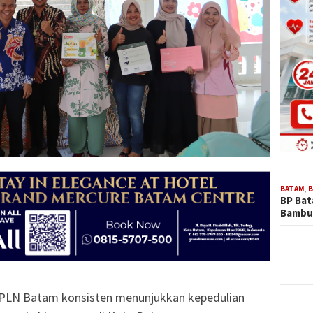
BATAM
,
B
BP Ba
Bambu
 PLN Batam konsisten menunjukkan kepedulian