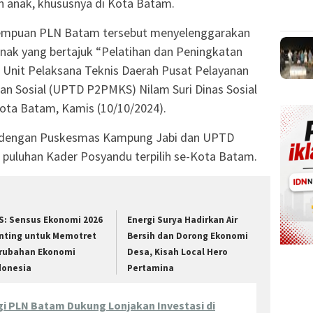
an anak, khususnya di Kota Batam.
erempuan PLN Batam tersebut menyelenggarakan
Anak yang bertajuk “Pelatihan dan Peningkatan
Unit Pelaksana Teknis Daerah Pusat Pelayanan
n Sosial (UPTD P2PMKS) Nilam Suri Dinas Sosial
ta Batam, Kamis (10/10/2024).
am dengan Puskesmas Kampung Jabi dan UPTD
h puluhan Kader Posyandu terpilih se-Kota Batam.
S: Sensus Ekonomi 2026
Energi Surya Hadirkan Air
nting untuk Memotret
Bersih dan Dorong Ekonomi
rubahan Ekonomi
Desa, Kisah Local Hero
donesia
Pertamina
i PLN Batam Dukung Lonjakan Investasi di