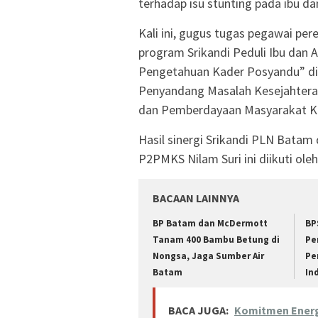
terhadap isu stunting pada ibu d
Kali ini, gugus tugas pegawai p
program Srikandi Peduli Ibu dan 
Pengetahuan Kader Posyandu” di 
Penyandang Masalah Kesejahteraa
dan Pemberdayaan Masyarakat Ko
Hasil sinergi Srikandi PLN Bat
P2PMKS Nilam Suri ini diikuti ole
BACAAN LAINNYA
BP Batam dan McDermott
BP
Tanam 400 Bambu Betung di
Pe
Nongsa, Jaga Sumber Air
Pe
Batam
In
BACA JUGA:
Komitmen Energ