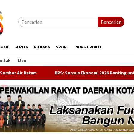
Pencarian
IKAN
BERITA
PILKADA
SPORT
NEWS UPDATE
ontak
Iklan
BPS: Sensus Ekonomi 2026 Penting untuk Memotret Perubahan