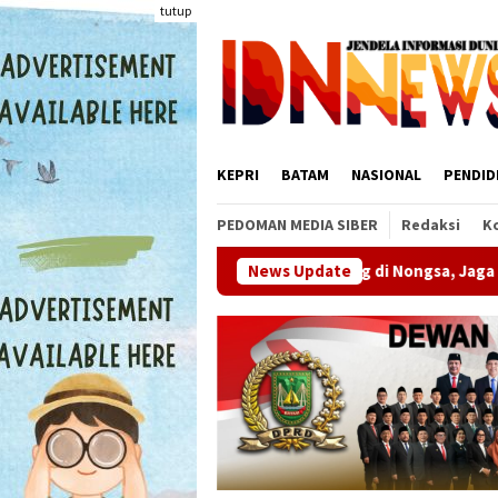
Loncat
tutup
ke
konten
KEPRI
BATAM
NASIONAL
PENDID
PEDOMAN MEDIA SIBER
Redaksi
K
nam 400 Bambu Betung di Nongsa, Jaga Sumber Air Batam
News Update