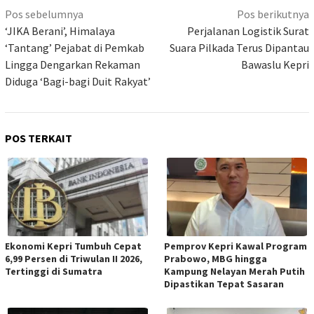
Navigasi
Pos sebelumnya
Pos berikutnya
pos
‘JIKA Berani’, Himalaya
Perjalanan Logistik Surat
‘Tantang’ Pejabat di Pemkab
Suara Pilkada Terus Dipantau
Lingga Dengarkan Rekaman
Bawaslu Kepri
Diduga ‘Bagi-bagi Duit Rakyat’
POS TERKAIT
Ekonomi Kepri Tumbuh Cepat
Pemprov Kepri Kawal Program
6,99 Persen di Triwulan II 2026,
Prabowo, MBG hingga
Tertinggi di Sumatra
Kampung Nelayan Merah Putih
Dipastikan Tepat Sasaran