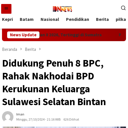
Loncat
ke
konten
Kepri
Batam
Nasional
Pendidikan
Berita
pilka
 di Triwulan II 2026, Tertinggi di Sumatra
News Update
Pemprov Kepr
Beranda
Berita
Didukung Penuh 8 BPC,
Rahak Nakhodai BPD
Kerukunan Keluarga
Sulawesi Selatan Bintan
Iman
Minggu, 27/10/2024 - 21:16 WIB
626 Dilihat