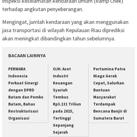
inspeksi keselamatan kendaraan umum (Ramp Chek)
terhadap angkutan penyeberangan.
Mengingat, jumlah kendaraan yang akan menggunakan
jasa transportasi di wilayah Kepulauan Riau diprediksi
akan meningkat dibandingkan tahun sebelumnya.
BACAAN LAINNYA
PERWARA
OJK: Aset
Pertamina Patra
Indonesia
Industri
Niaga Gerak
Perkuat Sinergi
Keuangan
Cepat, Salurkan
dengan DPRD
Syariah
Bantuan
Batam dan Pemko
Tembus
Masyarakat
Batam, Bahas
Rp3.131 Triliun
Terdampak
Restrukturisasi
pada 2025,
Bencana Banjir di
Organisasi
Tertinggi
Sumatera Barat
Sepanjang
Sejarah