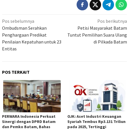
Navigasi
Pos sebelumnya
Pos berikutnya
pos
Ombudsman Serahkan
Petisi Masyarakat Batam
Penghargaan Predikat
Tuntut Pemilihan Suara Ulang
Penilaian Kepatuhan untuk 23
di Pilkada Batam
Entitas
POS TERKAIT
PERWARA Indonesia Perkuat
OJK: Aset Industri Keuangan
Sinergi dengan DPRD Batam
Syariah Tembus Rp3.131 Triliun
dan Pemko Batam, Bahas
pada 2025, Tertinggi