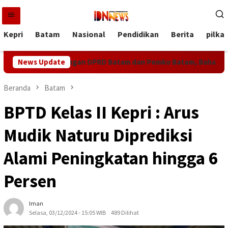
Loncat
ke
konten
Kepri
Batam
Nasional
Pendidikan
Berita
pilka
 Sinergi dengan DPRD Batam dan Pemko Batam, Bahas Restruktur
News Update
Beranda
Batam
BPTD Kelas II Kepri : Arus
Mudik Naturu Diprediksi
Alami Peningkatan hingga 6
Persen
Iman
Selasa, 03/12/2024 - 15:05 WIB
489 Dilihat