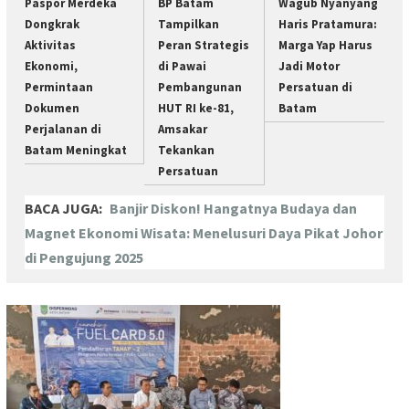
Paspor Merdeka
BP Batam
Wagub Nyanyang
Dongkrak
Tampilkan
Haris Pratamura:
Aktivitas
Peran Strategis
Marga Yap Harus
Ekonomi,
di Pawai
Jadi Motor
Permintaan
Pembangunan
Persatuan di
Dokumen
HUT RI ke-81,
Batam
Perjalanan di
Amsakar
Batam Meningkat
Tekankan
Persatuan
BACA JUGA:
Banjir Diskon! Hangatnya Budaya dan
Magnet Ekonomi Wisata: Menelusuri Daya Pikat Johor
di Pengujung 2025