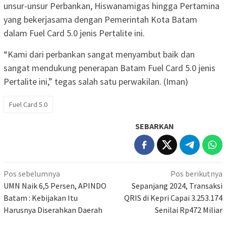
unsur-unsur Perbankan, Hiswanamigas hingga Pertamina
yang bekerjasama dengan Pemerintah Kota Batam
dalam Fuel Card 5.0 jenis Pertalite ini.
“Kami dari perbankan sangat menyambut baik dan
sangat mendukung penerapan Batam Fuel Card 5.0 jenis
Pertalite ini,” tegas salah satu perwakilan. (Iman)
Fuel Card 5.0
SEBARKAN
Navigasi
Pos sebelumnya
Pos berikutnya
pos
UMN Naik 6,5 Persen, APINDO
Sepanjang 2024, Transaksi
Batam : Kebijakan Itu
QRIS di Kepri Capai 3.253.174
Harusnya Diserahkan Daerah
Senilai Rp472 Miliar