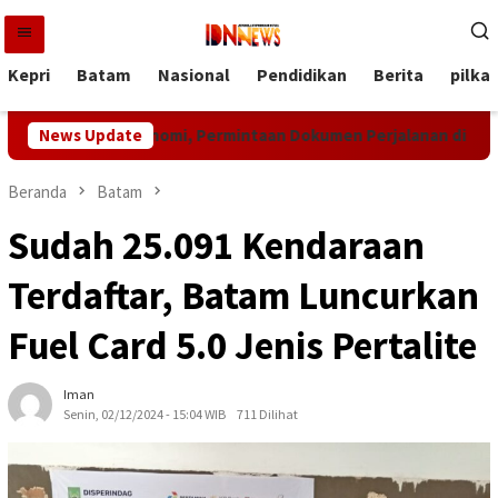
Loncat
ke
konten
Kepri
Batam
Nasional
Pendidikan
Berita
pilka
tivitas Ekonomi, Permintaan Dokumen Perjalanan di Batam Meni
News Update
Beranda
Batam
Sudah 25.091 Kendaraan
Terdaftar, Batam Luncurkan
Fuel Card 5.0 Jenis Pertalite
Iman
Senin, 02/12/2024 - 15:04 WIB
711 Dilihat