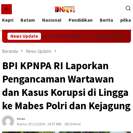
Loncat
ke
konten
Kepri
Batam
Nasional
Pendidikan
Berita
pilka
amura Jemput Bola ke Komdigi, Dorong Penghapusan Blankspot d
News Update
Beranda
News Update
BPI KPNPA RI Laporkan
Pengancaman Wartawan
dan Kasus Korupsi di Lingga
ke Mabes Polri dan Kejagung
Iman
Kamis, 07/11/2024 - 14:57 WIB
581 Dilihat