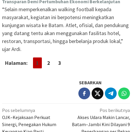
Transparan Demi Pertumbuhan Ekonomi Berkelanjutan
“Selain memperkenalkan walking football kepada
masyarakat, kegiatan ini berpotensi meningkatkan
kunjungan wisata ke Batam. Atlet, ofisial, dan pendukung
yang datang tentu akan menggunakan fasilitas hotel,
restoran, transportasi, hingga berbelanja produk lokal,”
ujar Ardi.
Halaman:
1
2
3
SEBARKAN
Navigasi
Pos sebelumnya
Pos berikutnya
pos
OJK–Kejaksaan Perkuat
Akses Udara Makin Lancar,
Sinergi, Penegakan Hukum
Batam–Jambi Kini Dilayani 9
Keuangan Kian Pasti
Penerbangan per Pekan