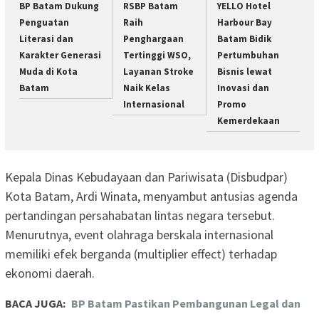
BP Batam Dukung
RSBP Batam
YELLO Hotel
Penguatan
Raih
Harbour Bay
Literasi dan
Penghargaan
Batam Bidik
Karakter Generasi
Tertinggi WSO,
Pertumbuhan
Muda di Kota
Layanan Stroke
Bisnis lewat
Batam
Naik Kelas
Inovasi dan
Internasional
Promo
Kemerdekaan
Kepala Dinas Kebudayaan dan Pariwisata (Disbudpar)
Kota Batam, Ardi Winata, menyambut antusias agenda
pertandingan persahabatan lintas negara tersebut.
Menurutnya, event olahraga berskala internasional
memiliki efek berganda (multiplier effect) terhadap
ekonomi daerah.
BACA JUGA:
BP Batam Pastikan Pembangunan Legal dan