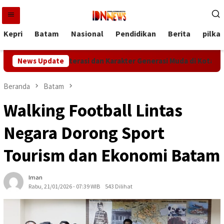
Loncat
ke
konten
Kepri
Batam
Nasional
Pendidikan
Berita
pilka
 Penguatan Literasi dan Karakter Generasi Muda di Kota Batam
News Update
Beranda
Batam
Walking Football Lintas
Negara Dorong Sport
Tourism dan Ekonomi Batam
Iman
Rabu, 21/01/2026 - 07:39 WIB
543 Dilihat