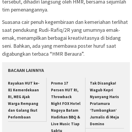
tersebut, dihadiri langsung oleh HMR, bersama sejumlah
tim pemenangannya.
Suasana cair penuh kegembiraan dan kemeriahan terlihat
saat pendukung Rudi-Rafiq/2R yang umumnya emak-
emak, menampilkan berbagai kreativitasnya di bidang
seni. Bahkan, ada yang membawa poster huruf saat
digabungkan terbaca “HMR Beraura”.
BACAAN LAINNYA
Rayakan HUT ke-
Promo 17
Tak Disangka!
81 Kemerdekaan
Persen HUT RI,
Wagub Kepri
RI, MEG Ajak
Throwback
Nyanyang Haris
Warga Rempang
Night FOX Hotel
Pratamura
dan Galang Ikut
Nagoya Batam
‘Tumbangkan’
Perlombaan
Hadirkan BBQ &
Jurnalis di Meja
Live Music Tiap
Domino
Sabtu