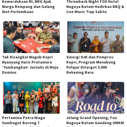
Kemerdekaan RI, MEG Ajak
Throwback Night FOX Hotel
Warga Rempang dan Galang
Nagoya Batam Hadirkan BBQ &
Ikut Perlombaan
Live Music Tiap Sabtu
Tak Disangka! Wagub Kepri
Sinergi OJK dan Pemprov
Nyanyang Haris Pratamura
Kepri, Program Menabung
‘Tumbangkan’ Jurnalis di Meja
Pelajar Ditarget 5.000
Domino
Rekening Baru
Pertamina Patra Niaga
Jelang Grand Opening, Fox
Sumbagut Borong 7
Nagoya Batam Gandeng UMKM