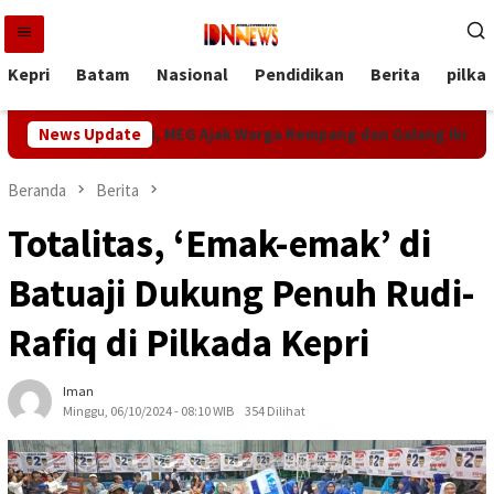
Loncat
ke
konten
Kepri
Batam
Nasional
Pendidikan
Berita
pilka
merdekaan RI, MEG Ajak Warga Rempang dan Galang Ikut Perlom
News Update
Beranda
Berita
Totalitas, ‘Emak-emak’ di
Batuaji Dukung Penuh Rudi-
Rafiq di Pilkada Kepri
Iman
Minggu, 06/10/2024 - 08:10 WIB
354 Dilihat