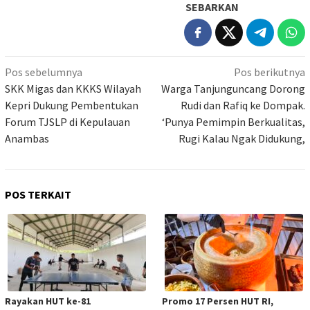
SEBARKAN
Navigasi
Pos sebelumnya
Pos berikutnya
pos
SKK Migas dan KKKS Wilayah
Warga Tanjunguncang Dorong
Kepri Dukung Pembentukan
Rudi dan Rafiq ke Dompak.
Forum TJSLP di Kepulauan
‘Punya Pemimpin Berkualitas,
Anambas
Rugi Kalau Ngak Didukung,
POS TERKAIT
Rayakan HUT ke-81
Promo 17 Persen HUT RI,