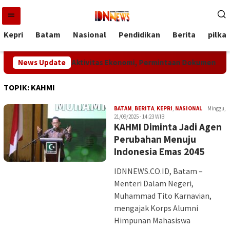
Loncat
ke
konten
Kepri
Batam
Nasional
Pendidikan
Berita
pilka
Merdeka Dongkrak Aktivitas Ekonomi, Permintaan Dokumen Perja
News Update
TOPIK:
KAHMI
Iman
BATAM
,
BERITA
,
KEPRI
,
NASIONAL
Minggu,
21/09/2025 - 14:23 WIB
KAHMI Diminta Jadi Agen
Perubahan Menuju
Indonesia Emas 2045
IDNNEWS.CO.ID, Batam –
Menteri Dalam Negeri,
Muhammad Tito Karnavian,
mengajak Korps Alumni
Himpunan Mahasiswa