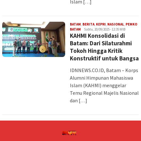
Islam […]
BATAM
,
BERITA
,
KEPRI
,
NASIONAL
,
PEMKO
Iman
BATAM
Sabtu, 20/09/2025 - 12:35 WIB
KAHMI Konsolidasi di
Batam: Dari Silaturahmi
Tokoh Hingga Kritik
Konstruktif untuk Bangsa
IDNNEWS.CO.ID, Batam – Korps
Alumni Himpunan Mahasiswa
Islam (KAHMI) menggelar
Temu Regional Majelis Nasional
dan […]