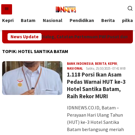
Loncat
ke
konten
Kepri
Batam
Nasional
Pendidikan
Berita
pilka
i Mengalahkan Dialog, Catatan Pertemuan PWI Pusat dan KJK di B
News Update
TOPIK:
HOTEL SANTIKA BATAM
BANK INDONESIA
,
BERITA
,
KEPRI
,
Iman
NASIONAL
Sabtu, 25/10/2025 - 07:41 WIB
1.118 Porsi Ikan Asam
Pedas Warnai HUT ke-3
Hotel Santika Batam,
Raih Rekor MURI
IDNNEWS.CO.ID, Batam –
Perayaan Hari Ulang Tahun
(HUT) ke-3 Hotel Santika
Batam berlangsung meriah