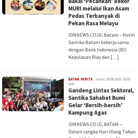
Bakal ‘Pecahkan’ Rekor
MURI melalui Ikan Asam
Pedas Terbanyak di
Pekan Rasa Melayu
IDNNEWS.CO.ID, Batam – Hotel
Santika Batam bekerja sama
dengan Bank Indonesia (BI)
Kepulauan Riau dan […]
Iman
BATAM
,
BERITA
Jumat, 29/08/2025 - 10:05
WIB
Gandeng Lintas Sektoral,
Santika Sahabat Bumi
Gelar ‘Bersih-bersih’
Kampung Agas
IDNNEWS.CO.ID, BATAM –
Dalam rangka Hari Ulang Tahun