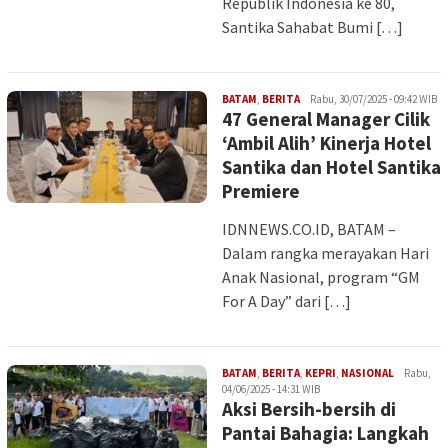
Republik Indonesia ke 80,
Santika Sahabat Bumi […]
Iman
BATAM
,
BERITA
Rabu, 30/07/2025 - 09:42 WIB
47 General Manager Cilik
‘Ambil Alih’ Kinerja Hotel
Santika dan Hotel Santika
Premiere
IDNNEWS.CO.ID, BATAM –
Dalam rangka merayakan Hari
Anak Nasional, program “GM
For A Day” dari […]
Iman
BATAM
,
BERITA
,
KEPRI
,
NASIONAL
Rabu,
04/06/2025 - 14:31 WIB
Aksi Bersih-bersih di
Pantai Bahagia: Langkah