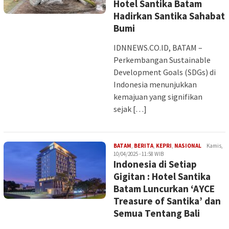
Hotel Santika Batam
Hadirkan Santika Sahabat
Bumi
IDNNEWS.CO.ID, BATAM –
Perkembangan Sustainable
Development Goals (SDGs) di
Indonesia menunjukkan
kemajuan yang signifikan
sejak […]
Iman
BATAM
,
BERITA
,
KEPRI
,
NASIONAL
Kamis,
10/04/2025 - 11:58 WIB
Indonesia di Setiap
Gigitan : Hotel Santika
Batam Luncurkan ‘AYCE
Treasure of Santika’ dan
Semua Tentang Bali