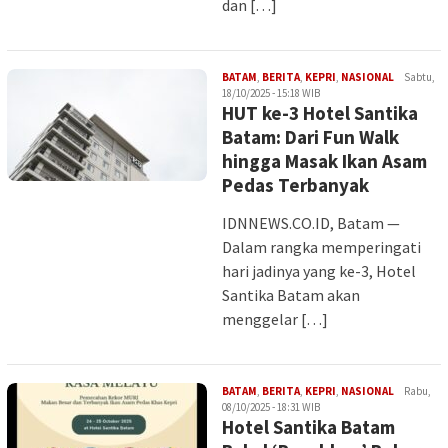
dan […]
Iman
BATAM
,
BERITA
,
KEPRI
,
NASIONAL
Sabtu,
18/10/2025 - 15:18 WIB
HUT ke-3 Hotel Santika
Batam: Dari Fun Walk
hingga Masak Ikan Asam
Pedas Terbanyak
IDNNEWS.CO.ID, Batam —
Dalam rangka memperingati
hari jadinya yang ke-3, Hotel
Santika Batam akan
menggelar […]
Iman
BATAM
,
BERITA
,
KEPRI
,
NASIONAL
Rabu,
08/10/2025 - 18:31 WIB
Hotel Santika Batam