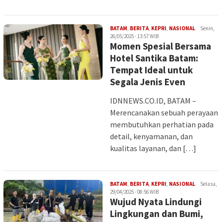
Iman
BATAM
,
BERITA
,
KEPRI
,
NASIONAL
Senin,
26/05/2025 - 13:57 WIB
Momen Spesial Bersama
Hotel Santika Batam:
Tempat Ideal untuk
Segala Jenis Even
IDNNEWS.CO.ID, BATAM –
Merencanakan sebuah perayaan
membutuhkan perhatian pada
detail, kenyamanan, dan
kualitas layanan, dan […]
Iman
BATAM
,
BERITA
,
KEPRI
,
NASIONAL
Selasa,
29/04/2025 - 08:56 WIB
Wujud Nyata Lindungi
Lingkungan dan Bumi,