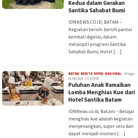
Kedua dalam Gerakan
Santika Sahabat Bumi
IDNNEWS.CO.ID, BATAM –
Kegiatan bersih-bersih pantai
kembali digelar, dalam
melanjuti program Santika
Sahabat Bumi, Hotel […]
Iman
BATAM
,
BERITA
,
KEPRI
,
NASIONAL
Minggu,
01/06/2025 - 13:33 WIB
Puluhan Anak Ramaikan
Lomba Menghias Kue dari
Hotel Santika Batam
IDNNews.co.id, Batam – Belajar
menghias kue adalah kegiatan
menyenangkan, super seru dan
dapat menjadi momen […]