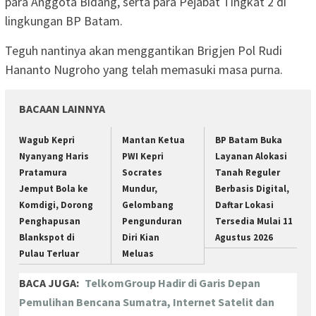
para Anggota Bidang, serta para Pejabat Tingkat 2 di
lingkungan BP Batam.
Teguh nantinya akan menggantikan Brigjen Pol Rudi
Hananto Nugroho yang telah memasuki masa purna.
BACAAN LAINNYA
Wagub Kepri
Mantan Ketua
BP Batam Buka
Nyanyang Haris
PWI Kepri
Layanan Alokasi
Pratamura
Socrates
Tanah Reguler
Jemput Bola ke
Mundur,
Berbasis Digital,
Komdigi, Dorong
Gelombang
Daftar Lokasi
Penghapusan
Pengunduran
Tersedia Mulai 11
Blankspot di
Diri Kian
Agustus 2026
Pulau Terluar
Meluas
BACA JUGA:
TelkomGroup Hadir di Garis Depan
Pemulihan Bencana Sumatra, Internet Satelit dan