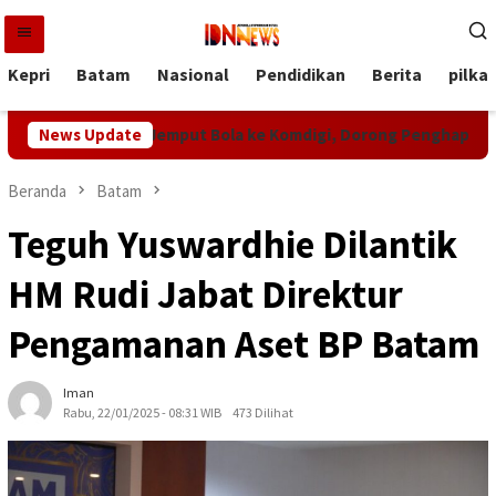
Loncat
ke
konten
Kepri
Batam
Nasional
Pendidikan
Berita
pilka
s Pratamura Jemput Bola ke Komdigi, Dorong Penghapusan Blanks
News Update
Beranda
Batam
Teguh Yuswardhie Dilantik
HM Rudi Jabat Direktur
Pengamanan Aset BP Batam
Iman
Rabu, 22/01/2025 - 08:31 WIB
473 Dilihat