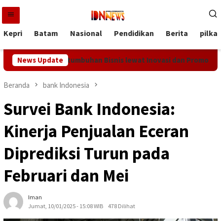
Loncat
ke
konten
Kepri
Batam
Nasional
Pendidikan
Berita
pilka
tam Bidik Pertumbuhan Bisnis lewat Inovasi dan Promo Kemerde
News Update
Beranda
bank Indonesia
Survei Bank Indonesia:
Kinerja Penjualan Eceran
Diprediksi Turun pada
Februari dan Mei
Iman
Jumat, 10/01/2025 - 15:08 WIB
478 Dilihat