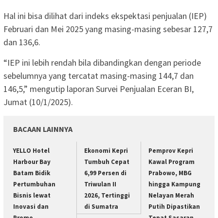
Hal ini bisa dilihat dari indeks ekspektasi penjualan (IEP)
Februari dan Mei 2025 yang masing-masing sebesar 127,7
dan 136,6.
“IEP ini lebih rendah bila dibandingkan dengan periode
sebelumnya yang tercatat masing-masing 144,7 dan
146,5,” mengutip laporan Survei Penjualan Eceran BI,
Jumat (10/1/2025).
BACAAN LAINNYA
YELLO Hotel
Ekonomi Kepri
Pemprov Kepri
Harbour Bay
Tumbuh Cepat
Kawal Program
Batam Bidik
6,99 Persen di
Prabowo, MBG
Pertumbuhan
Triwulan II
hingga Kampung
Bisnis lewat
2026, Tertinggi
Nelayan Merah
Inovasi dan
di Sumatra
Putih Dipastikan
Promo
Tepat Sasaran