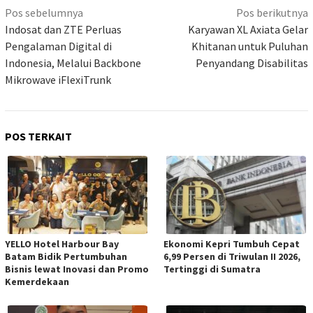
Navigasi
Pos sebelumnya
Pos berikutnya
pos
Indosat dan ZTE Perluas
Karyawan XL Axiata Gelar
Pengalaman Digital di
Khitanan untuk Puluhan
Indonesia, Melalui Backbone
Penyandang Disabilitas
Mikrowave iFlexiTrunk
POS TERKAIT
YELLO Hotel Harbour Bay
Ekonomi Kepri Tumbuh Cepat
Batam Bidik Pertumbuhan
6,99 Persen di Triwulan II 2026,
Bisnis lewat Inovasi dan Promo
Tertinggi di Sumatra
Kemerdekaan