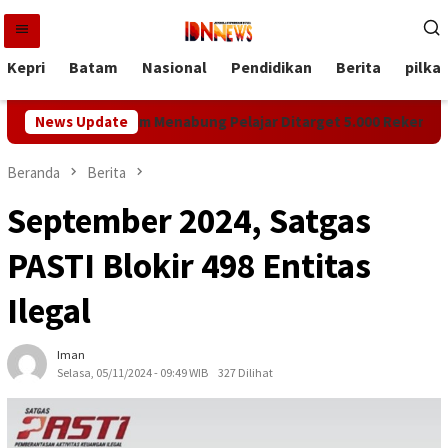
Loncat
ke
konten
Kepri
Batam
Nasional
Pendidikan
Berita
pilka
epri, Program Menabung Pelajar Ditarget 5.000 Rekening Baru
News Update
Beranda
Berita
September 2024, Satgas
PASTI Blokir 498 Entitas
Ilegal
Iman
Selasa, 05/11/2024 - 09:49 WIB
327 Dilihat