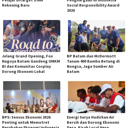
Pelajar Ditarget 5.000
Penghargaan di Indonesia
Rekening Baru
Social Responsibility Award
2026
Jelang Grand Opening, Fox
BP Batam dan McDermott
Nagoya Batam Gandeng UMKM
Tanam 400 Bambu Betung di
BI dan Komunitas Cosplay
Nongsa, Jaga Sumber Air
Dorong Ekonomi Lokal
Batam
BPS: Sensus Ekonomi 2026
Energi Surya Hadirkan Air
Penting untuk Memotret
Bersih dan Dorong Ekonomi
Perubahan Ekonomi Indonesia
Desa, Kisah Local Hero