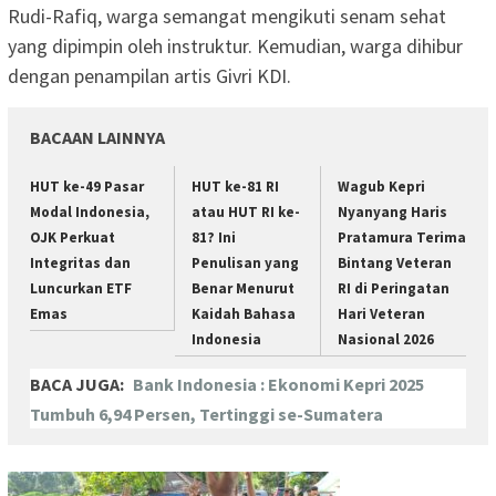
Rudi-Rafiq, warga semangat mengikuti senam sehat
yang dipimpin oleh instruktur. Kemudian, warga dihibur
dengan penampilan artis Givri KDI.
BACAAN LAINNYA
HUT ke-49 Pasar
HUT ke-81 RI
Wagub Kepri
Modal Indonesia,
atau HUT RI ke-
Nyanyang Haris
OJK Perkuat
81? Ini
Pratamura Terima
Integritas dan
Penulisan yang
Bintang Veteran
Luncurkan ETF
Benar Menurut
RI di Peringatan
Emas
Kaidah Bahasa
Hari Veteran
Indonesia
Nasional 2026
BACA JUGA:
Bank Indonesia : Ekonomi Kepri 2025
Tumbuh 6,94 Persen, Tertinggi se-Sumatera