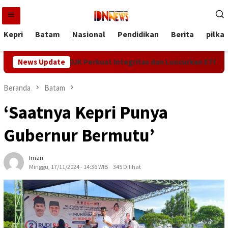
Loncat
ke
konten
Kepri
Batam
Nasional
Pendidikan
Berita
pilka
al Indonesia, OJK Perkuat Integritas dan Luncurkan ETF Emas
News Update
Beranda
Batam
‘Saatnya Kepri Punya
Gubernur Bermutu’
Iman
Minggu, 17/11/2024 - 14:36 WIB
345 Dilihat