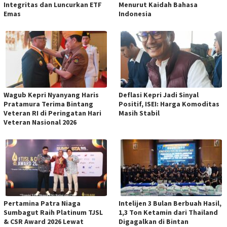
Integritas dan Luncurkan ETF
Menurut Kaidah Bahasa
Emas
Indonesia
Wagub Kepri Nyanyang Haris
Deflasi Kepri Jadi Sinyal
Pratamura Terima Bintang
Positif, ISEI: Harga Komoditas
Veteran RI di Peringatan Hari
Masih Stabil
Veteran Nasional 2026
Pertamina Patra Niaga
Intelijen 3 Bulan Berbuah Hasil,
Sumbagut Raih Platinum TJSL
1,3 Ton Ketamin dari Thailand
& CSR Award 2026 Lewat
Digagalkan di Bintan