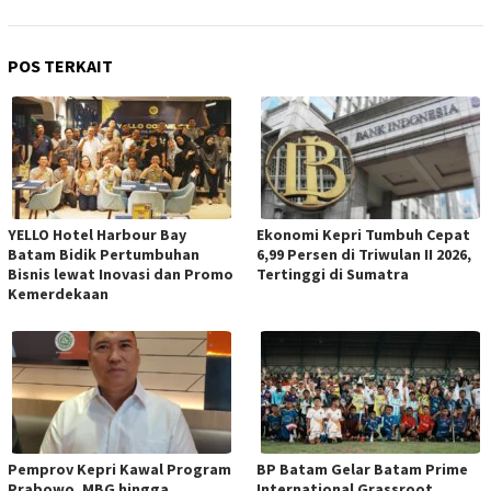
POS TERKAIT
YELLO Hotel Harbour Bay
Ekonomi Kepri Tumbuh Cepat
Batam Bidik Pertumbuhan
6,99 Persen di Triwulan II 2026,
Bisnis lewat Inovasi dan Promo
Tertinggi di Sumatra
Kemerdekaan
Pemprov Kepri Kawal Program
BP Batam Gelar Batam Prime
Prabowo, MBG hingga
International Grassroot