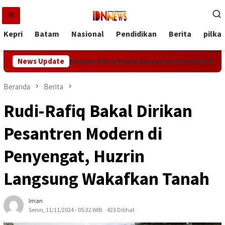
Loncat
ke
konten
Kepri
Batam
Nasional
Pendidikan
Berita
pilka
 Bidik Pertumbuhan Bisnis lewat Inovasi dan Promo Kemerdekaa
News Update
Beranda
Berita
Rudi-Rafiq Bakal Dirikan
Pesantren Modern di
Penyengat, Huzrin
Langsung Wakafkan Tanah
Iman
Senin, 11/11/2024 - 05:32 WIB
423 Dilihat