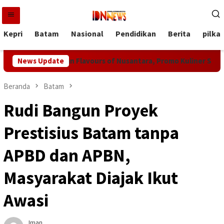
Loncat
ke
konten
Kepri
Batam
Nasional
Pendidikan
Berita
pilka
tre Hadirkan Flavours of Nusantara, Promo Kuliner Spesial Samb
News Update
Beranda
Batam
Rudi Bangun Proyek
Prestisius Batam tanpa
APBD dan APBN,
Masyarakat Diajak Ikut
Awasi
Iman