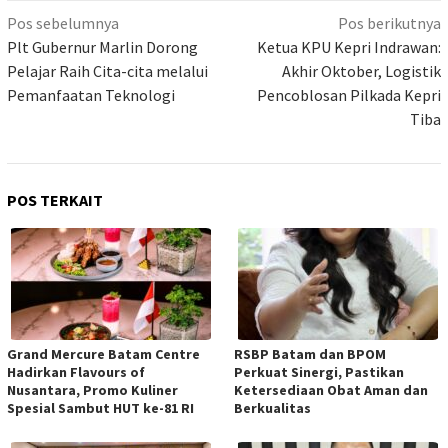
Navigasi
Pos sebelumnya
Pos berikutnya
pos
Plt Gubernur Marlin Dorong
Ketua KPU Kepri Indrawan:
Pelajar Raih Cita-cita melalui
Akhir Oktober, Logistik
Pemanfaatan Teknologi
Pencoblosan Pilkada Kepri
Tiba
POS TERKAIT
Grand Mercure Batam Centre
RSBP Batam dan BPOM
Hadirkan Flavours of
Perkuat Sinergi, Pastikan
Nusantara, Promo Kuliner
Ketersediaan Obat Aman dan
Spesial Sambut HUT ke-81 RI
Berkualitas