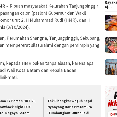
Rayaka
GIR
– Ribuan masyarakat Kelurahan Tanjungpinggir
Aj…
asangan calon (paslon) Gubernur dan Wakil
 nomor urut 2, H Muhammad Rudi (HMR), dan H
mis (3/10/2024).
an, Perumahan Shangria, Tanjungpinggir, Sekupang,
dan mempererat silaturahmi dengan pemimpin yang
am, kepada HMR bukan tanpa alasan, karena apa
adi Wali Kota Batam dan Kepala Badan
inikmati.
omo 17 Persen HUT RI,
Tak Disangka! Wagub Kepri
rowback Night FOX
Nyanyang Haris Pratamura
tel Nagoya Batam
‘Tumbangkan’ Jurnalis di