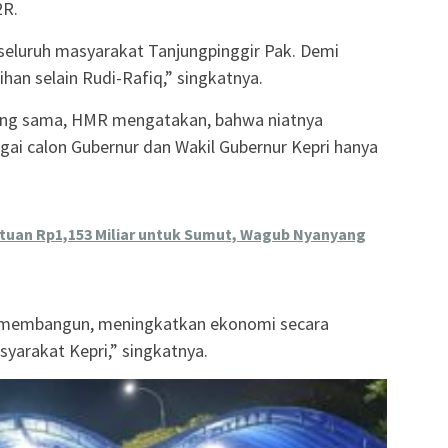
2R.
i seluruh masyarakat Tanjungpinggir Pak. Demi
ihan selain Rudi-Rafiq,” singkatnya.
ng sama, HMR mengatakan, bahwa niatnya
ai calon Gubernur dan Wakil Gubernur Kepri hanya
ntuan Rp1,153 Miliar untuk Sumut, Wagub Nyanyang
in membangun, meningkatkan ekonomi secara
yarakat Kepri,” singkatnya.