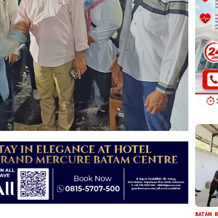
BATAM
,
B