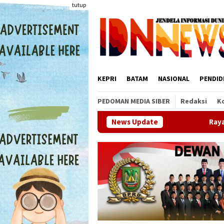
Loncat
tutup
ke
konten
KEPRI
BATAM
NASIONAL
PENDID
PEDOMAN MEDIA SIBER
Redaksi
K
Rayakan HUT ke-81 Kemerdekaan RI, 
News Update