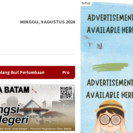
tutup
MINGGU, 9 AGUSTUS 2026
omo 17 Persen HUT RI, Throwback Night FOX Hotel Nagoya Batam 