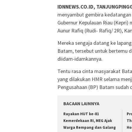
IDNNEWS.CO.ID, TANJUNGPING
menyambut gembira kedatangan p
Gubernur Kepulauan Riau (Kepri)
Aunur Rafiq (Rudi- Rafiq/ 2R), Ka
Mereka sengaja datang ke lapang
Batam, tersebut untuk bertemu 
diidam-idamkannya.
Tentu rasa cinta masyarakat Bat
yang dilakukan HMR selama menj
Pengusahaan (BP) Batam sudah d
BACAAN LAINNYA
Rayakan HUT ke-81
Pr
Kemerdekaan RI, MEG Ajak
Th
Warga Rempang dan Galang
Ho