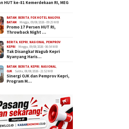
n HUT ke-81 Kemerdekaan RI, MEG
BATAM
,
BERITA
,
FOX HOTEL NAGOYA
BATAM
Minggu, 09/08/2026 - 09:25 WIB
Promo 17 Persen HUT RI,
Throwback Night …
BERITA
,
KEPRI
,
NASIONAL
,
PEMPROV
KEPRI
Minggu, 09/08/2026 - 06:54 WIB
Tak Disangka! Wagub Kepri
Nyanyang Haris…
BATAM
,
BERITA
,
KEPRI
,
NASIONAL
,
OJK
Sabtu, 08/08/2026 - 21:52 WIB
Sinergi OJK dan Pemprov Kepri,
Program M…