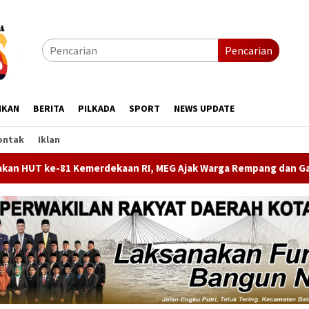
Pencarian
IKAN
BERITA
PILKADA
SPORT
NEWS UPDATE
ontak
Iklan
MEG Ajak Warga Rempang dan Galang Ikut Perlombaan
Pr