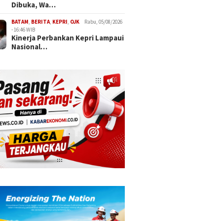
Dibuka, Wa…
BATAM
,
BERITA
,
KEPRI
,
OJK
Rabu, 05/08/2026
- 16:46 WIB
Kinerja Perbankan Kepri Lampaui
Nasional…