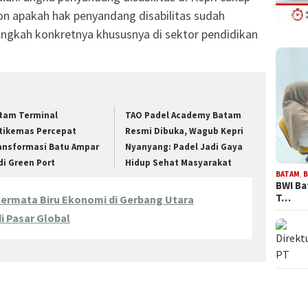
on apakah hak penyandang disabilitas sudah
angkah konkretnya khususnya di sektor pendidikan
tam Terminal
TAO Padel Academy Batam
tikemas Percepat
Resmi Dibuka, Wagub Kepri
ansformasi Batu Ampar
Nyanyang: Padel Jadi Gaya
di Green Port
Hidup Sehat Masyarakat
BATAM
,
B
BWI Ba
T…
Permata Biru Ekonomi di Gerbang Utara
i Pasar Global