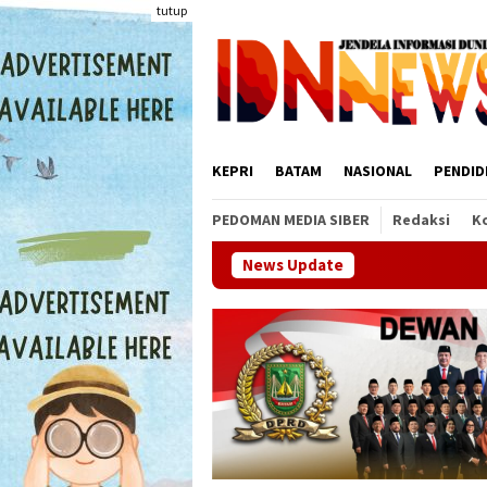
Loncat
tutup
ke
konten
KEPRI
BATAM
NASIONAL
PENDID
PEDOMAN MEDIA SIBER
Redaksi
K
News Update
BWI Batam Ciptaka