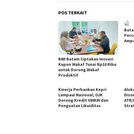
POS TERKAIT
Bata
Perc
Ampa
BWI Batam Ciptakan Inovasi
Kupon Wakaf Tunai Rp10 Ribu
untuk Dorong Wakaf
Produktif
Kinerja Perbankan Kepri
Alok
Lampaui Nasional, OJK
Diso
Dorong Kredit UMKM dan
ATR/
Penguatan Likuiditas
Stra