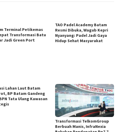
TAO Padel Academy Batam
m Terminal Petikemas
Resmi Dibuka, Wagub Kepri
epat Transformasi Batu
Nyanyang: Padel Jadi Gaya
r Jadi Green Port
Hidup Sehat Masyarakat
asi Lahan Laut Batam
rot, BP Batam Gandeng
BPN Tata Ulang Kawasan
tegis
Transformasi TelkomGroup
Berbuah Manis, InfraNexia
Bukukan Pendapatan Rp7,7