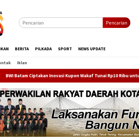
Pencarian
IKAN
BERITA
PILKADA
SPORT
NEWS UPDATE
ontak
Iklan
n Inovasi Kupon Wakaf Tunai Rp10 Ribu untuk Dorong Wakaf Prod