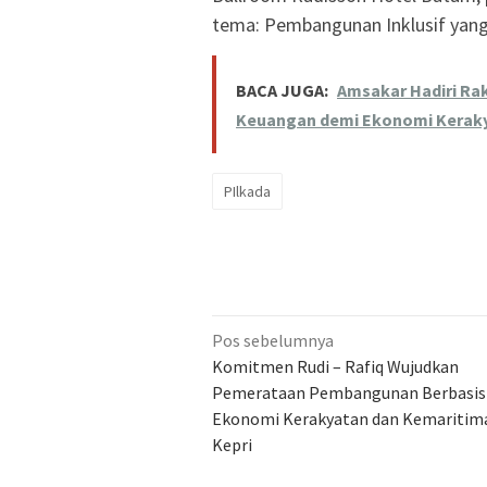
tema: Pembangunan Inklusif yang 
BACA JUGA:
Amsakar Hadiri Ra
Keuangan demi Ekonomi Kerak
PIlkada
Navigasi
Pos sebelumnya
pos
Komitmen Rudi – Rafiq Wujudkan
Pemerataan Pembangunan Berbasis
Ekonomi Kerakyatan dan Kemaritima
Kepri