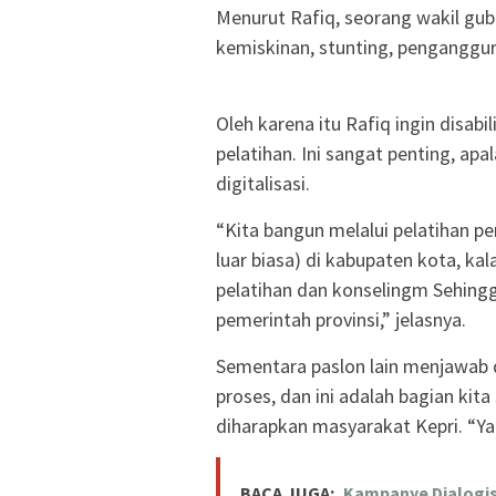
Menurut Rafiq, seorang wakil gub
kemiskinan, stunting, penganggura
Oleh karena itu Rafiq ingin disab
pelatihan. Ini sangat penting, ap
digitalisasi.
“Kita bangun melalui pelatihan p
luar biasa) di kabupaten kota, k
pelatihan dan konselingm Sehing
pemerintah provinsi,” jelasnya.
Sementara paslon lain menjawab d
proses, dan ini adalah bagian kit
diharapkan masyarakat Kepri. “Ya
BACA JUGA:
Kampanye Dialogis